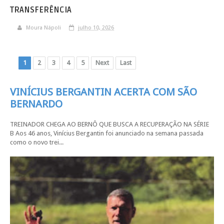
TRANSFERÊNCIA
Moura Nápoli
julho 10, 2026
1
2
3
4
5
Next
Last
VINÍCIUS BERGANTIN ACERTA COM SÃO
BERNARDO
TREINADOR CHEGA AO BERNÔ QUE BUSCA A RECUPERAÇÃO NA SÉRIE
B Aos 46 anos, Vinícius Bergantin foi anunciado na semana passada
como o novo trei...