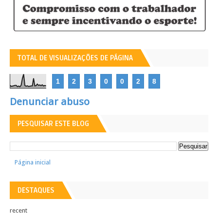
TOTAL DE VISUALIZAÇÕES DE PÁGINA
1
2
3
0
0
2
8
Denunciar abuso
PESQUISAR ESTE BLOG
Página inicial
DESTAQUES
recent