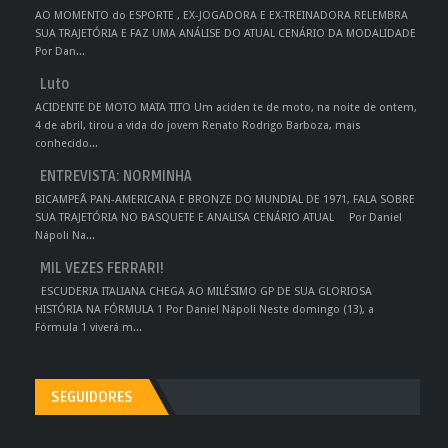
AO MOMENTO do ESPORTE , EX-JOGADORA E EX-TREINADORA RELEMBRA
SUA TRAJETÓRIA E FAZ UMA ANÁLISE DO ATUAL CENÁRIO DA MODALIDADE
Por Dan...
Luto
ACIDENTE DE MOTO MATA TITO Um aciden te de moto, na noite de ontem,
4 de abril, tirou a vida do jovem Renato Rodrigo Barboza, mais
conhecido...
ENTREVISTA: NORMINHA
BICAMPEÃ PAN-AMERICANA E BRONZE DO MUNDIAL DE 1971, FALA SOBRE
SUA TRAJETÓRIA NO BASQUETE E ANALISA CENÁRIO ATUAL Por Daniel
Nápoli Na...
MIL VEZES FERRARI!
ESCUDERIA ITALIANA CHEGA AO MILÉSIMO GP DE SUA GLORIOSA
HISTÓRIA NA FÓRMULA 1 Por Daniel Nápoli Neste domingo (13), a
Fórmula 1 viverá m...
SEGUIDORES