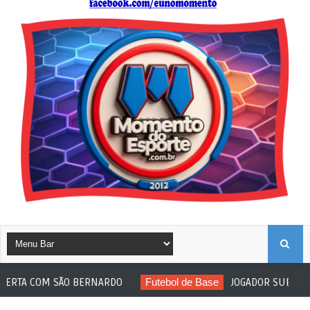
B
ÃO BERNARDO
Futebol de Base
JOGADOR SUB-20 DO ITUANO SO
U