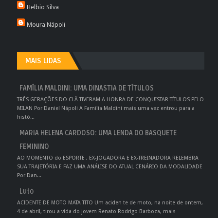
Helbio Silva
Moura Nápoli
MAIS LIDAS
FAMÍLIA MALDINI: UMA DINASTIA DE TÍTULOS
TRÊS GERAÇÕES DO CLÃ TIVERAM A HONRA DE CONQUISTAR TÍTULOS PELO
MILAN Por Daniel Nápoli A Família Maldini mais uma vez entrou para a
histó...
MARIA HELENA CARDOSO: UMA LENDA DO BASQUETE
FEMININO
AO MOMENTO do ESPORTE , EX-JOGADORA E EX-TREINADORA RELEMBRA
SUA TRAJETÓRIA E FAZ UMA ANÁLISE DO ATUAL CENÁRIO DA MODALIDADE
Por Dan...
Luto
ACIDENTE DE MOTO MATA TITO Um aciden te de moto, na noite de ontem,
4 de abril, tirou a vida do jovem Renato Rodrigo Barboza, mais