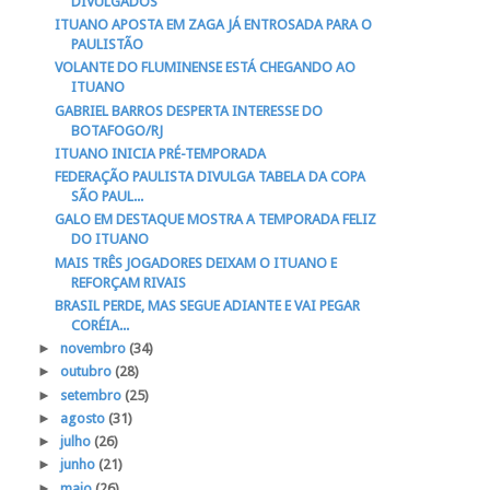
DIVULGADOS
ITUANO APOSTA EM ZAGA JÁ ENTROSADA PARA O
PAULISTÃO
VOLANTE DO FLUMINENSE ESTÁ CHEGANDO AO
ITUANO
GABRIEL BARROS DESPERTA INTERESSE DO
BOTAFOGO/RJ
ITUANO INICIA PRÉ-TEMPORADA
FEDERAÇÃO PAULISTA DIVULGA TABELA DA COPA
SÃO PAUL...
GALO EM DESTAQUE MOSTRA A TEMPORADA FELIZ
DO ITUANO
MAIS TRÊS JOGADORES DEIXAM O ITUANO E
REFORÇAM RIVAIS
BRASIL PERDE, MAS SEGUE ADIANTE E VAI PEGAR
CORÉIA...
►
novembro
(34)
►
outubro
(28)
►
setembro
(25)
►
agosto
(31)
►
julho
(26)
►
junho
(21)
►
maio
(26)