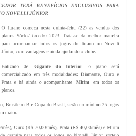
CEDOR TERÁ BENEFÍCIOS EXCLUSIVOS PARA
NO NOVELLI JÚNIOR
O Ituano começa nesta quinta-feira (22) as vendas dos
planos Sócio-Torcedor 2023. Trata-se da melhor maneira
para acompanhar todos os jogos do Ituano no Novelli
Júnior, com vantagens e ainda ajudando o clube.
Batizado de
Gigante do Interior
o plano será
comercializado em três modalidades: Diamante, Ouro e
Prata e há ainda o acompanhante
Mirim
em todos os
planos.
ão, Brasileiro B e Copa do Brasil, serão no mínimo 25 jogos
em maior.
0/mês), Ouro (R$ 70,00/mês), Prata (R$ 40,00/mês) e Mirim
a gratuita para todos os jogos no Novelli Júnior, sorteio