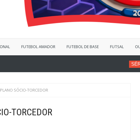
IONAL
FUTEBOL AMADOR
FUTEBOL DE BASE
FUTSAL
OU
SÉRIE B
VINÍCIUS BERGAN
 PLANO SÓCIO-TORCEDOR
CIO-TORCEDOR