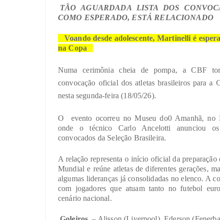
TÃO AGUARDADA LISTA DOS CONVOCA
COMO ESPERADO, ESTÁ RELACIONADO
Voando desde adolescente, Martinelli é esper
na Copa
Numa cerimônia cheia de pompa, a CBF tor
convocação oficial dos atletas brasileiros para 
nesta segunda-feira (18/05/26).
O
evento ocorreu no Museu do0 Amanhã, no R
onde o técnico Carlo Ancelotti anunciou os
convocados da Seleção Brasileira.
A relação representa o início oficial da preparação 
Mundial e reúne atletas de diferentes gerações, 
algumas lideranças já consolidadas no elenco. A 
com jogadores que atuam tanto no futebol eur
cenário nacional.
Goleiros
– Alisson (Liverpool), Ederson (Fenerb