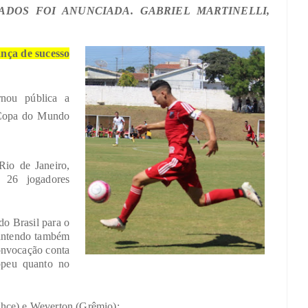
DOS FOI ANUNCIADA. GABRIEL MARTINELLI,
ança de sucesso
nou pública a
a Copa do Mundo
io de Janeiro,
 26 jogadores
do Brasil para o
mantendo também
convocação conta
opeu quanto no
ahçe) e Weverton (Grêmio);