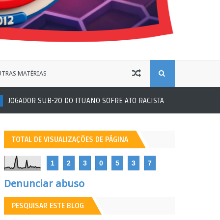
B
TRAS MATÉRIAS
GADOR SUB-20 DO ITUANO SOFRE ATO RACISTA
Futebol Amador
U
S
TOTAL DE VISUALIZAÇÕES DE PÁGINA
C
1
2
3
0
5
3
7
A
Denunciar abuso
PESQUISAR ESTE BLOG