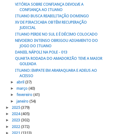
VITÓRIA SOBRE CONFIANÇA DEVOLVE A
CONFIANÇA AO ITUANO
ITUANO BUSCA REABILITAÇÃO DOMINGO
XV DE PIRACICABA OBTÉM RECUPERAÇÃO
JUDICIAL
ITUANO PERDE NO SUL E É DÉCIMO COLOCADO
NEVOEIRO INTENSO OBRIGOU ADIAMENTO DO
JOGO DO ITUANO
DANIEL NÁPOLI NA POLE - 013
QUARTA RODADA DO AMADORZÃO TEVE A MAIOR
GOLEADA
ITUANO: EMPATE EM ARARAQUARA E ADEUS AO
ACESSO
►
abril
(37)
►
março
(40)
►
fevereiro
(41)
►
janeiro
(54)
►
2025
(379)
►
2024
(405)
►
2023
(302)
►
2022
(372)
►
2021
(1313)