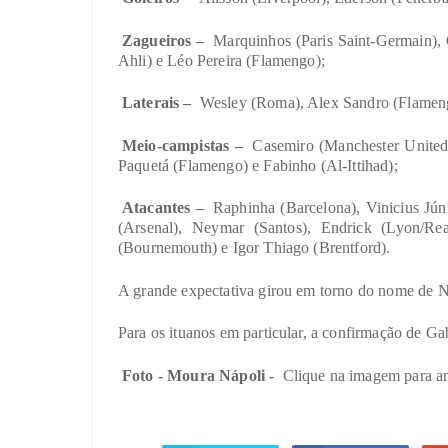
Zagueiros –
Marquinhos (Paris Saint-Germain), 
Ahli) e Léo Pereira (Flamengo);
Laterais –
Wesley (Roma), Alex Sandro (Flameng
Meio-campistas –
Casemiro (Manchester United
Paquetá (Flamengo) e Fabinho (Al-Ittihad);
Atacantes –
Raphinha (Barcelona), Vinicius Júni
(Arsenal), Neymar (Santos), Endrick (Lyon/R
(Bournemouth) e Igor Thiago (Brentford).
A grande expectativa girou em torno do nome de N
Para os ituanos em particular, a confirmação de Gab
Foto - Moura Nápoli -
Clique na imagem para a