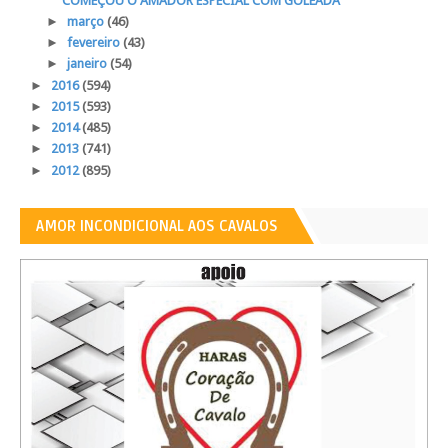
COMEÇOU O AMADOR ESPECIAL COM GOLEADA
►
março
(46)
►
fevereiro
(43)
►
janeiro
(54)
►
2016
(594)
►
2015
(593)
►
2014
(485)
►
2013
(741)
►
2012
(895)
AMOR INCONDICIONAL AOS CAVALOS