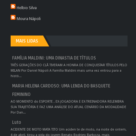
Helbio Silva
Moura Nápoli
MAIS LIDAS
FAMÍLIA MALDINI: UMA DINASTIA DE TÍTULOS
TRÊS GERAÇÕES DO CLÃ TIVERAM A HONRA DE CONQUISTAR TÍTULOS PELO
MILAN Por Daniel Nápoli A Família Maldini mais uma vez entrou para a
histó...
MARIA HELENA CARDOSO: UMA LENDA DO BASQUETE
FEMININO
AO MOMENTO do ESPORTE , EX-JOGADORA E EX-TREINADORA RELEMBRA
SUA TRAJETÓRIA E FAZ UMA ANÁLISE DO ATUAL CENÁRIO DA MODALIDADE
Por Dan...
Luto
ACIDENTE DE MOTO MATA TITO Um aciden te de moto, na noite de ontem,
4 de abril, tirou a vida do jovem Renato Rodrigo Barboza, mais