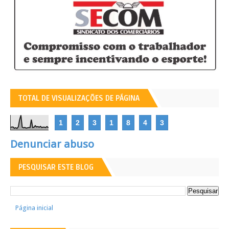
TOTAL DE VISUALIZAÇÕES DE PÁGINA
1
2
3
1
8
4
3
Denunciar abuso
PESQUISAR ESTE BLOG
Página inicial