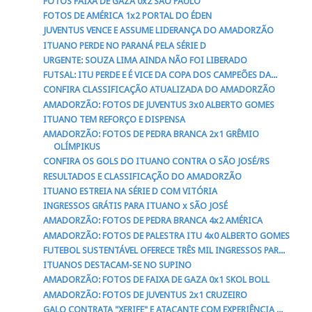
FOTOS FAIXA DE GAZA 0x2 SÃO PAULO
FOTOS DE AMÉRICA 1x2 PORTAL DO ÉDEN
JUVENTUS VENCE E ASSUME LIDERANÇA DO AMADORZÃO
ITUANO PERDE NO PARANÁ PELA SÉRIE D
URGENTE: SOUZA LIMA AINDA NÃO FOI LIBERADO
FUTSAL: ITU PERDE E É VICE DA COPA DOS CAMPEÕES DA...
CONFIRA CLASSIFICAÇÃO ATUALIZADA DO AMADORZÃO
AMADORZÃO: FOTOS DE JUVENTUS 3x0 ALBERTO GOMES
ITUANO TEM REFORÇO E DISPENSA
AMADORZÃO: FOTOS DE PEDRA BRANCA 2x1 GRÊMIO
OLÍMPIKUS
CONFIRA OS GOLS DO ITUANO CONTRA O SÃO JOSÉ/RS
RESULTADOS E CLASSIFICAÇÃO DO AMADORZÃO
ITUANO ESTREIA NA SÉRIE D COM VITÓRIA
INGRESSOS GRÁTIS PARA ITUANO x SÃO JOSÉ
AMADORZÃO: FOTOS DE PEDRA BRANCA 4x2 AMÉRICA
AMADORZÃO: FOTOS DE PALESTRA ITU 4x0 ALBERTO GOMES
FUTEBOL SUSTENTÁVEL OFERECE TRÊS MIL INGRESSOS PAR...
ITUANOS DESTACAM-SE NO SUPINO
AMADORZÃO: FOTOS DE FAIXA DE GAZA 0x1 SKOL BOLL
AMADORZÃO: FOTOS DE JUVENTUS 2x1 CRUZEIRO
GALO CONTRATA "XERIFE" E ATACANTE COM EXPERIÊNCIA ...