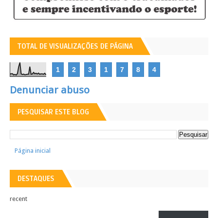
TOTAL DE VISUALIZAÇÕES DE PÁGINA
1
2
3
1
7
8
4
Denunciar abuso
PESQUISAR ESTE BLOG
Página inicial
DESTAQUES
recent