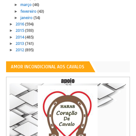
►
março
(46)
►
fevereiro
(43)
►
janeiro
(54)
►
2016
(594)
►
2015
(593)
►
2014
(485)
►
2013
(741)
►
2012
(895)
AMOR INCONDICIONAL AOS CAVALOS