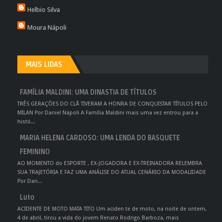
Helbio Silva
Moura Nápoli
MAIS LIDAS
FAMÍLIA MALDINI: UMA DINASTIA DE TÍTULOS
TRÊS GERAÇÕES DO CLÃ TIVERAM A HONRA DE CONQUISTAR TÍTULOS PELO
MILAN Por Daniel Nápoli A Família Maldini mais uma vez entrou para a
histó...
MARIA HELENA CARDOSO: UMA LENDA DO BASQUETE
FEMININO
AO MOMENTO do ESPORTE , EX-JOGADORA E EX-TREINADORA RELEMBRA
SUA TRAJETÓRIA E FAZ UMA ANÁLISE DO ATUAL CENÁRIO DA MODALIDADE
Por Dan...
Luto
ACIDENTE DE MOTO MATA TITO Um aciden te de moto, na noite de ontem,
4 de abril, tirou a vida do jovem Renato Rodrigo Barboza, mais