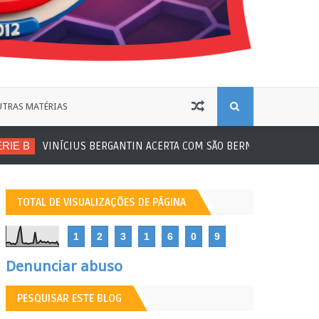
B
TRAS MATÉRIAS
ANTIN ACERTA COM SÃO BERNARDO
Futebol de Base
JOGADOR S
U
S
TOTAL DE VISUALIZAÇÕES DE PÁGINA
C
1
2
3
1
6
0
9
A
Denunciar abuso
PESQUISAR ESTE BLOG