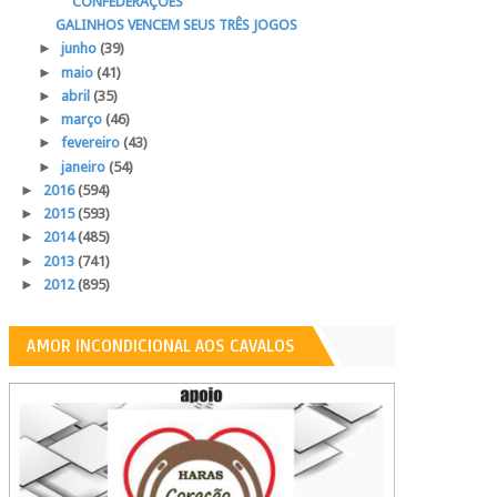
CONFEDERAÇÕES
GALINHOS VENCEM SEUS TRÊS JOGOS
►
junho
(39)
►
maio
(41)
►
abril
(35)
►
março
(46)
►
fevereiro
(43)
►
janeiro
(54)
►
2016
(594)
►
2015
(593)
►
2014
(485)
►
2013
(741)
►
2012
(895)
AMOR INCONDICIONAL AOS CAVALOS