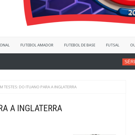
IONAL
FUTEBOL AMADOR
FUTEBOL DE BASE
FUTSAL
OU
SÉRIE B
VINÍCIUS BERGAN
M TESTES: DO ITUANO PARA A INGLATERRA
RA A INGLATERRA