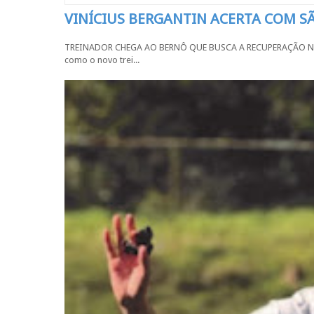
VINÍCIUS BERGANTIN ACERTA COM 
TREINADOR CHEGA AO BERNÔ QUE BUSCA A RECUPERAÇÃO NA SÉR
como o novo trei...