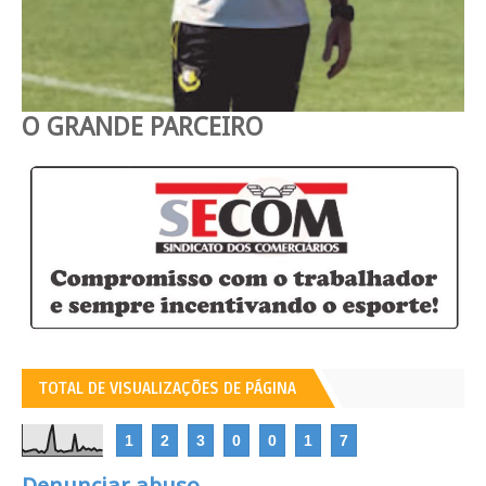
O GRANDE PARCEIRO
TOTAL DE VISUALIZAÇÕES DE PÁGINA
1
2
3
0
0
1
7
Denunciar abuso