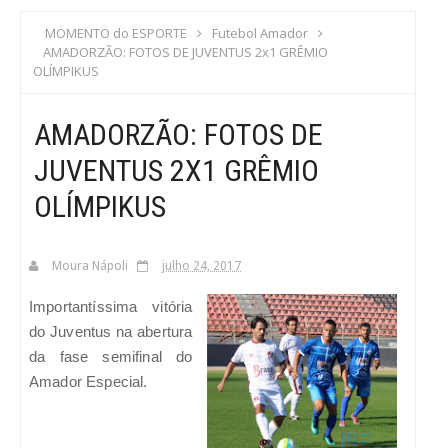
S
MOMENTO do ESPORTE
Futebol Amador
AMADORZÃO: FOTOS DE JUVENTUS 2x1 GRÊMIO
C
OLÍMPIKUS
A
AMADORZÃO: FOTOS DE
JUVENTUS 2X1 GRÊMIO
OLÍMPIKUS
Moura Nápoli
julho 24, 2017
Importantíssima vitória
do Juventus na abertura
da fase semifinal do
Amador Especial.