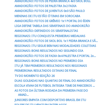
AMADORZÃO: FOTOS DE PEDRA BRANCA 4x0 SKOL BOLL
AMADORZÃO: FOTOS DE PALESTRA 3x2 FAIXA
AMADORZÃO: FOTOS DE JUVENTUS 0x0 SÃO PAULO
MENINAS DE ITU ESTÃO ÓTIMAS EM SOROCABA
AMADORZÃO: FOTOS DE GRÊMIO 1x1 PORTAL DO ÉDEN
LIGA DEFINE TABELA DAS SEMIFINAIS DO AMADORZÃO
AMADORZÃO: DEFINIDOS OS SEMIFINALISTAS
REGIONAIS: ITU CONQUISTA PRIMEIRAS MEDALHAS
AMADORZÃO: FOTOS DE SKOL BOL 1x1 PEDRA BRANCA E SÃ...
REGIONAIS: ITU SEGUE BEM NAS MODALIDADES COLETIVAS
REGIONAIS: BONS RESULTADOS NO SEGUNDO DIA
AMADORZÃO: FOTOS DE FAIXA 0x4 PALESTRA E PORTAL 2x...
REGIONAIS: BONS RESULTADOS NO PRIMEIRO DIA
ITU JÁ TEM PRIMEIROS RESULTADOS NOS REGIONAIS
PRIMEIRONA: RESULTADOS OITAVAS DE FINAL
TV DO MOMENTO EDIÇÃO 26
DUAS GOLEADAS NAS QUARTAS DE FINAL DO AMADORZÃO
ESCOLA VIVAH DE FUTEBOL INTEGRA TIME DE PARCEIROS ...
AS FOTOS DA ÚLTIMA RODADA DA PRIMEIRA FASE DO
AMAD...
JUNIORES EMPATA COM DESPORTIVO BRASIL EM ITU
EQUIPE DE ITU VENCE EM INTERLAGOS