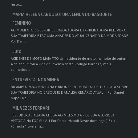
histó...
MARIA HELENA CARDOSO: UMA LENDA DO BASQUETE
FEMININO
AO MOMENTO do ESPORTE , EX-JOGADORA E EX-TREINADORA RELEMBRA
SUA TRAJETÓRIA E FAZ UMA ANÁLISE DO ATUAL CENÁRIO DA MODALIDADE
Por Dan...
Luto
ACIDENTE DE MOTO MATA TITO Um aciden te de moto, na noite de ontem,
4 de abril, tirou a vida do jovem Renato Rodrigo Barboza, mais
conhecido...
ENTREVISTA: NORMINHA
BICAMPEÃ PAN-AMERICANA E BRONZE DO MUNDIAL DE 1971, FALA SOBRE
SUA TRAJETÓRIA NO BASQUETE E ANALISA CENÁRIO ATUAL Por Daniel
Nápoli Na...
MIL VEZES FERRARI!
ESCUDERIA ITALIANA CHEGA AO MILÉSIMO GP DE SUA GLORIOSA
HISTÓRIA NA FÓRMULA 1 Por Daniel Nápoli Neste domingo (13), a
Fórmula 1 viverá m...