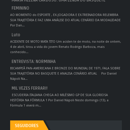
MARIA HELENA CARDOSO: UMA LENDA DO BASQUETE
FEMININO
AO MOMENTO do ESPORTE , EX-JOGADORA E EX-TREINADORA RELEMBRA
SUA TRAJETÓRIA E FAZ UMA ANÁLISE DO ATUAL CENÁRIO DA MODALIDADE
Por Dan...
Luto
ACIDENTE DE MOTO MATA TITO Um aciden te de moto, na noite de ontem,
4 de abril, tirou a vida do jovem Renato Rodrigo Barboza, mais
conhecido...
ENTREVISTA: NORMINHA
BICAMPEÃ PAN-AMERICANA E BRONZE DO MUNDIAL DE 1971, FALA SOBRE
SUA TRAJETÓRIA NO BASQUETE E ANALISA CENÁRIO ATUAL Por Daniel
Nápoli Na...
MIL VEZES FERRARI!
ESCUDERIA ITALIANA CHEGA AO MILÉSIMO GP DE SUA GLORIOSA
HISTÓRIA NA FÓRMULA 1 Por Daniel Nápoli Neste domingo (13), a
Fórmula 1 viverá m...
SEGUIDORES