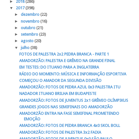
►
2018
(286)
▼
2017
(398)
►
dezembro
(22)
►
novembro
(16)
►
outubro
(21)
►
setembro
(23)
►
agosto
(20)
▼
julho
(38)
FOTOS DE PALESTRA 2x2 PEDRA BRANCA - PARTE 1
AMADORZÃO: PALESTRA E GRÊMIO NA GRANDE FINAL
EM TESTES: DO ITUANO PARA A INGLATERRA
RÁDIO DO MOMENTO: MÚSICA E INFORMAÇÃO ESPORTIVA
COMEÇOU O AMADOR DA SEGUNDA DIVISÃO
AMADORZÃO: FOTOS DE PEDRA AZUL 0x3 PALESTRA ITU
NADADOR ITUANO BRILHA EM BUDAPESTE
AMADORZÃO: FOTOS DE JUVENTUS 2x1 GRÊMIO OLÍMPIKUS
GRANDES JOGOS NAS SEMIFINAIS DO AMADORZÃO
AMADORZÃO ENTRA NA FASE SEMIFINAL PROMETENDO
EMOÇÃO
AMADORZÃO: FOTOS DE PEDRA BRANCA 4x0 SKOL BOLL
AMADORZÃO: FOTOS DE PALESTRA 3x2 FAIXA
AMADORZÃO: FOTOS DE JUVENTUS 0x0 SÃO PAULO