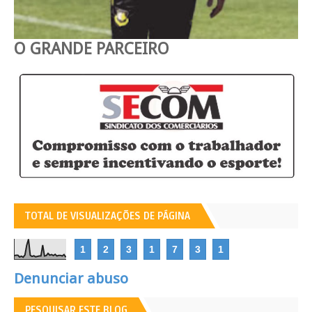
O GRANDE PARCEIRO
TOTAL DE VISUALIZAÇÕES DE PÁGINA
1
2
3
1
7
3
1
Denunciar abuso
PESQUISAR ESTE BLOG