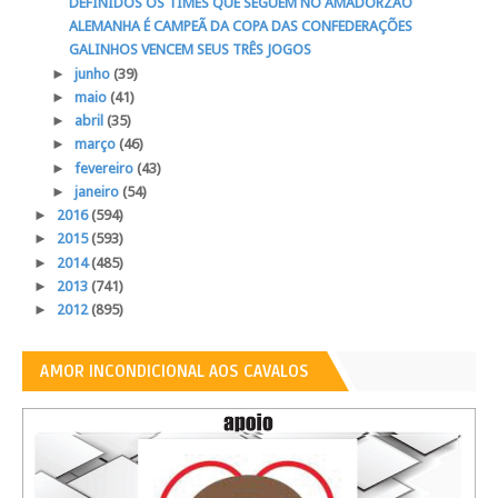
DEFINIDOS OS TIMES QUE SEGUEM NO AMADORZÃO
ALEMANHA É CAMPEÃ DA COPA DAS CONFEDERAÇÕES
GALINHOS VENCEM SEUS TRÊS JOGOS
►
junho
(39)
►
maio
(41)
►
abril
(35)
►
março
(46)
►
fevereiro
(43)
►
janeiro
(54)
►
2016
(594)
►
2015
(593)
►
2014
(485)
►
2013
(741)
►
2012
(895)
AMOR INCONDICIONAL AOS CAVALOS