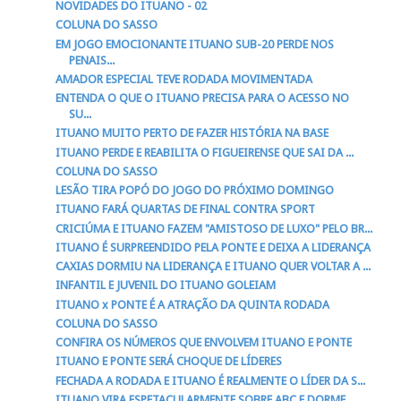
NOVIDADES DO ITUANO - 02
COLUNA DO SASSO
EM JOGO EMOCIONANTE ITUANO SUB-20 PERDE NOS
PENAIS...
AMADOR ESPECIAL TEVE RODADA MOVIMENTADA
ENTENDA O QUE O ITUANO PRECISA PARA O ACESSO NO
SU...
ITUANO MUITO PERTO DE FAZER HISTÓRIA NA BASE
ITUANO PERDE E REABILITA O FIGUEIRENSE QUE SAI DA ...
COLUNA DO SASSO
LESÃO TIRA POPÓ DO JOGO DO PRÓXIMO DOMINGO
ITUANO FARÁ QUARTAS DE FINAL CONTRA SPORT
CRICIÚMA E ITUANO FAZEM "AMISTOSO DE LUXO" PELO BR...
ITUANO É SURPREENDIDO PELA PONTE E DEIXA A LIDERANÇA
CAXIAS DORMIU NA LIDERANÇA E ITUANO QUER VOLTAR A ...
INFANTIL E JUVENIL DO ITUANO GOLEIAM
ITUANO x PONTE É A ATRAÇÃO DA QUINTA RODADA
COLUNA DO SASSO
CONFIRA OS NÚMEROS QUE ENVOLVEM ITUANO E PONTE
ITUANO E PONTE SERÁ CHOQUE DE LÍDERES
FECHADA A RODADA E ITUANO É REALMENTE O LÍDER DA S...
ITUANO VIRA ESPETACULARMENTE SOBRE ABC E DORME