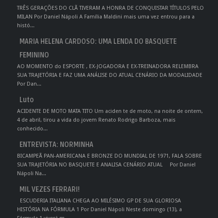
TRÊS GERAÇÕES DO CLÃ TIVERAM A HONRA DE CONQUISTAR TÍTULOS PELO
MILAN Por Daniel Nápoli A Família Maldini mais uma vez entrou para a
histó...
MARIA HELENA CARDOSO: UMA LENDA DO BASQUETE
FEMININO
AO MOMENTO do ESPORTE , EX-JOGADORA E EX-TREINADORA RELEMBRA
SUA TRAJETÓRIA E FAZ UMA ANÁLISE DO ATUAL CENÁRIO DA MODALIDADE
Por Dan...
Luto
ACIDENTE DE MOTO MATA TITO Um aciden te de moto, na noite de ontem,
4 de abril, tirou a vida do jovem Renato Rodrigo Barboza, mais
conhecido...
ENTREVISTA: NORMINHA
BICAMPEÃ PAN-AMERICANA E BRONZE DO MUNDIAL DE 1971, FALA SOBRE
SUA TRAJETÓRIA NO BASQUETE E ANALISA CENÁRIO ATUAL Por Daniel
Nápoli Na...
MIL VEZES FERRARI!
ESCUDERIA ITALIANA CHEGA AO MILÉSIMO GP DE SUA GLORIOSA
HISTÓRIA NA FÓRMULA 1 Por Daniel Nápoli Neste domingo (13), a