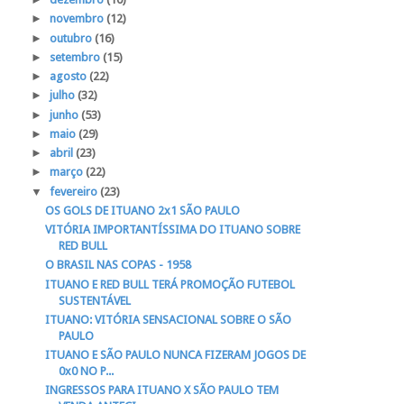
►
novembro
(12)
►
outubro
(16)
►
setembro
(15)
►
agosto
(22)
►
julho
(32)
►
junho
(53)
►
maio
(29)
►
abril
(23)
►
março
(22)
▼
fevereiro
(23)
OS GOLS DE ITUANO 2x1 SÃO PAULO
VITÓRIA IMPORTANTÍSSIMA DO ITUANO SOBRE
RED BULL
O BRASIL NAS COPAS - 1958
ITUANO E RED BULL TERÁ PROMOÇÃO FUTEBOL
SUSTENTÁVEL
ITUANO: VITÓRIA SENSACIONAL SOBRE O SÃO
PAULO
ITUANO E SÃO PAULO NUNCA FIZERAM JOGOS DE
0x0 NO P...
INGRESSOS PARA ITUANO X SÃO PAULO TEM