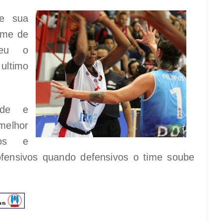
ve sua
time de
ceu o
ultimo
ade e
elhor
sos e
ofensivos quando defensivos o time soube