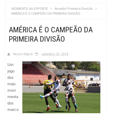
S
MOMENTO do ESPORTE
Amador Primeira Divisão
AMÉRICA É O CAMPEÃO DA PRIMEIRA DIVISÃO
C
AMÉRICA É O CAMPEÃO DA
A
PRIMEIRA DIVISÃO
Moura Nápoli
setembro 25, 2018
Um
jogo
dos
mais
movi
menta
dos
marco