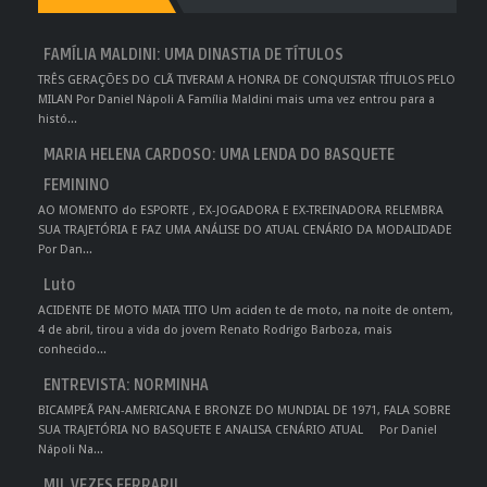
FAMÍLIA MALDINI: UMA DINASTIA DE TÍTULOS
TRÊS GERAÇÕES DO CLÃ TIVERAM A HONRA DE CONQUISTAR TÍTULOS PELO
MILAN Por Daniel Nápoli A Família Maldini mais uma vez entrou para a
histó...
MARIA HELENA CARDOSO: UMA LENDA DO BASQUETE
FEMININO
AO MOMENTO do ESPORTE , EX-JOGADORA E EX-TREINADORA RELEMBRA
SUA TRAJETÓRIA E FAZ UMA ANÁLISE DO ATUAL CENÁRIO DA MODALIDADE
Por Dan...
Luto
ACIDENTE DE MOTO MATA TITO Um aciden te de moto, na noite de ontem,
4 de abril, tirou a vida do jovem Renato Rodrigo Barboza, mais
conhecido...
ENTREVISTA: NORMINHA
BICAMPEÃ PAN-AMERICANA E BRONZE DO MUNDIAL DE 1971, FALA SOBRE
SUA TRAJETÓRIA NO BASQUETE E ANALISA CENÁRIO ATUAL Por Daniel
Nápoli Na...
MIL VEZES FERRARI!