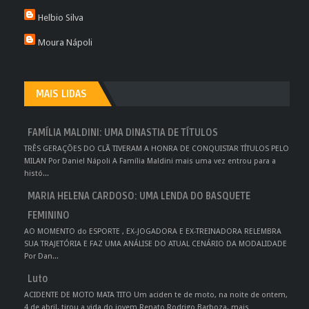
Helbio Silva
Moura Nápoli
MAIS LIDAS
FAMÍLIA MALDINI: UMA DINASTIA DE TÍTULOS
TRÊS GERAÇÕES DO CLÃ TIVERAM A HONRA DE CONQUISTAR TÍTULOS PELO
MILAN Por Daniel Nápoli A Família Maldini mais uma vez entrou para a
histó...
MARIA HELENA CARDOSO: UMA LENDA DO BASQUETE
FEMININO
AO MOMENTO do ESPORTE , EX-JOGADORA E EX-TREINADORA RELEMBRA
SUA TRAJETÓRIA E FAZ UMA ANÁLISE DO ATUAL CENÁRIO DA MODALIDADE
Por Dan...
Luto
ACIDENTE DE MOTO MATA TITO Um aciden te de moto, na noite de ontem,
4 de abril, tirou a vida do jovem Renato Rodrigo Barboza, mais