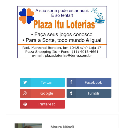
Twitter
Facebook
Google
Tumblr
Pinterest
Moura Nápoli