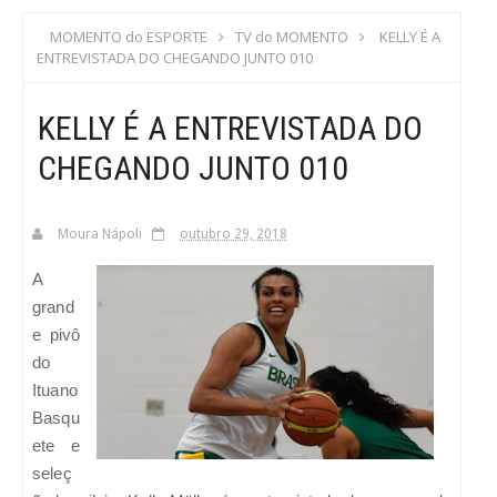
S
MOMENTO do ESPORTE
TV do MOMENTO
KELLY É A
ENTREVISTADA DO CHEGANDO JUNTO 010
C
KELLY É A ENTREVISTADA DO
A
CHEGANDO JUNTO 010
Moura Nápoli
outubro 29, 2018
A
grand
e pivô
do
Ituano
Basqu
ete e
seleç