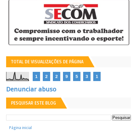
TOTAL DE VISUALIZAÇÕES DE PÁGINA
1
2
2
9
5
3
1
Denunciar abuso
PESQUISAR ESTE BLOG
Página inicial