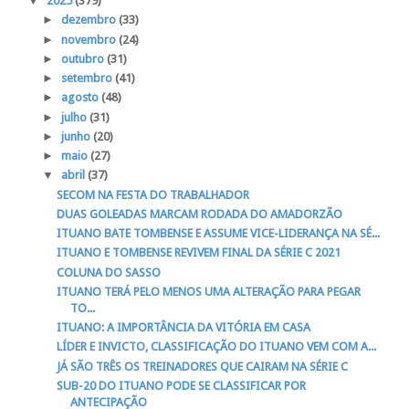
▼
2025
(379)
►
dezembro
(33)
►
novembro
(24)
►
outubro
(31)
►
setembro
(41)
►
agosto
(48)
►
julho
(31)
►
junho
(20)
►
maio
(27)
▼
abril
(37)
SECOM NA FESTA DO TRABALHADOR
DUAS GOLEADAS MARCAM RODADA DO AMADORZÃO
ITUANO BATE TOMBENSE E ASSUME VICE-LIDERANÇA NA SÉ...
ITUANO E TOMBENSE REVIVEM FINAL DA SÉRIE C 2021
COLUNA DO SASSO
ITUANO TERÁ PELO MENOS UMA ALTERAÇÃO PARA PEGAR
TO...
ITUANO: A IMPORTÂNCIA DA VITÓRIA EM CASA
LÍDER E INVICTO, CLASSIFICAÇÃO DO ITUANO VEM COM A...
JÁ SÃO TRÊS OS TREINADORES QUE CAIRAM NA SÉRIE C
SUB-20 DO ITUANO PODE SE CLASSIFICAR POR
ANTECIPAÇÃO