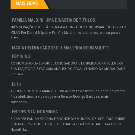
MAIS LIDAS
FAMÍLIA MALDINI: UMA DINASTIA DE TÍTULOS
TRÊS GERAÇÕES DO CLÃ TIVERAM A HONRA DE CONQUISTAR TÍTULOS PELO
MILAN Por Daniel Nápoli A Família Maldini mais uma vez entrou para a
histó...
MARIA HELENA CARDOSO: UMA LENDA DO BASQUETE
FEMININO
AO MOMENTO do ESPORTE , EX-JOGADORA E EX-TREINADORA RELEMBRA
SUA TRAJETÓRIA E FAZ UMA ANÁLISE DO ATUAL CENÁRIO DA MODALIDADE
Por Dan...
Luto
ACIDENTE DE MOTO MATA TITO Um aciden te de moto, na noite de ontem,
4 de abril, tirou a vida do jovem Renato Rodrigo Barboza, mais
conhecido...
ENTREVISTA: NORMINHA
BICAMPEÃ PAN-AMERICANA E BRONZE DO MUNDIAL DE 1971, FALA SOBRE
SUA TRAJETÓRIA NO BASQUETE E ANALISA CENÁRIO ATUAL Por Daniel
Nápoli Na...