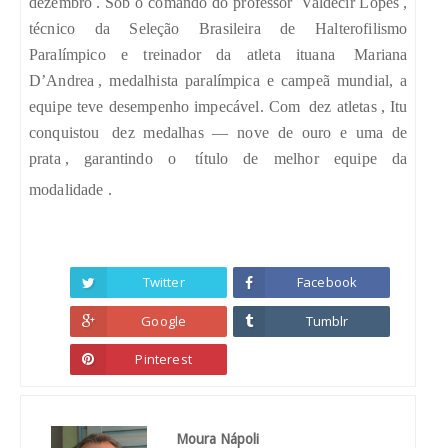
dezembro
. Sob o comando do professor
Valdecir Lopes
,
técnico da Seleção Brasileira de Halterofilismo
Paralímpico e treinador da atleta ituana
Mariana
D’Andrea
, medalhista paralímpica e campeã mundial, a
equipe teve desempenho impecável. Com
dez atletas
, Itu
conquistou
dez medalhas — nove de ouro e uma de
prata
, garantindo o
título de melhor equipe da
modalidade
.
Twitter
Facebook
Google
Tumblr
Pinterest
Moura Nápoli