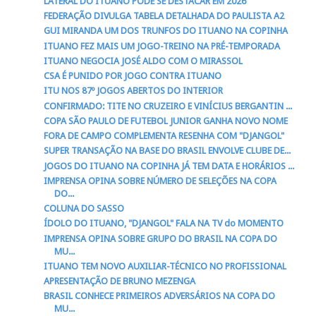
LATERAL DO ITUANO PODE SE DESTACAR EM 2026
FEDERAÇÃO DIVULGA TABELA DETALHADA DO PAULISTA A2
GUI MIRANDA UM DOS TRUNFOS DO ITUANO NA COPINHA
ITUANO FEZ MAIS UM JOGO-TREINO NA PRÉ-TEMPORADA
ITUANO NEGOCIA JOSÉ ALDO COM O MIRASSOL
CSA É PUNIDO POR JOGO CONTRA ITUANO
ITU NOS 87º JOGOS ABERTOS DO INTERIOR
CONFIRMADO: TITE NO CRUZEIRO E VINÍCIUS BERGANTIN ...
COPA SÃO PAULO DE FUTEBOL JUNIOR GANHA NOVO NOME
FORA DE CAMPO COMPLEMENTA RESENHA COM "DJANGOL"
SUPER TRANSAÇÃO NA BASE DO BRASIL ENVOLVE CLUBE DE...
JOGOS DO ITUANO NA COPINHA JÁ TEM DATA E HORÁRIOS ...
IMPRENSA OPINA SOBRE NÚMERO DE SELEÇÕES NA COPA
DO...
COLUNA DO SASSO
ÍDOLO DO ITUANO, "DJANGOL" FALA NA TV do MOMENTO
IMPRENSA OPINA SOBRE GRUPO DO BRASIL NA COPA DO
MU...
ITUANO TEM NOVO AUXILIAR-TÉCNICO NO PROFISSIONAL
APRESENTAÇÃO DE BRUNO MEZENGA
BRASIL CONHECE PRIMEIROS ADVERSÁRIOS NA COPA DO
MU...