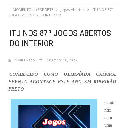
S
MOMENTO do ESPORTE
Jogos Abertos
ITU NOS 87º
JOGOS ABERTOS DO INTERIOR
C
ITU NOS 87º JOGOS ABERTOS
A
DO INTERIOR
Moura Nápoli
dezembro 16, 2025
CONHECIDO COMO OLIMPÍADA CAIPIRA,
EVENTO ACONTECE ESTE ANO EM RIBEIRÃO
PRETO
Conta
ndo
com
uma