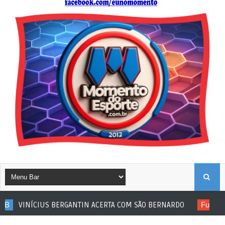
B
TIN ACERTA COM SÃO BERNARDO
Futebol de Base
JOGADOR SU
U