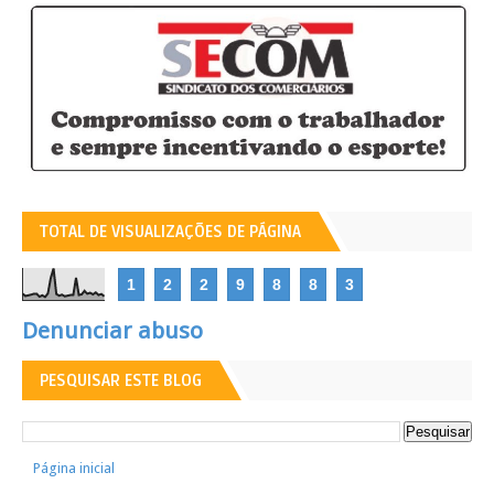
TOTAL DE VISUALIZAÇÕES DE PÁGINA
1
2
2
9
8
8
3
Denunciar abuso
PESQUISAR ESTE BLOG
Página inicial