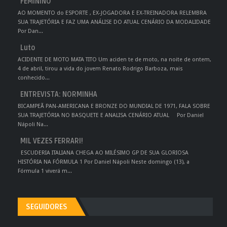
FEMININO
AO MOMENTO do ESPORTE , EX-JOGADORA E EX-TREINADORA RELEMBRA
SUA TRAJETÓRIA E FAZ UMA ANÁLISE DO ATUAL CENÁRIO DA MODALIDADE
Por Dan...
Luto
ACIDENTE DE MOTO MATA TITO Um aciden te de moto, na noite de ontem,
4 de abril, tirou a vida do jovem Renato Rodrigo Barboza, mais
conhecido...
ENTREVISTA: NORMINHA
BICAMPEÃ PAN-AMERICANA E BRONZE DO MUNDIAL DE 1971, FALA SOBRE
SUA TRAJETÓRIA NO BASQUETE E ANALISA CENÁRIO ATUAL Por Daniel
Nápoli Na...
MIL VEZES FERRARI!
ESCUDERIA ITALIANA CHEGA AO MILÉSIMO GP DE SUA GLORIOSA
HISTÓRIA NA FÓRMULA 1 Por Daniel Nápoli Neste domingo (13), a
Fórmula 1 viverá m...
SEGUIDORES