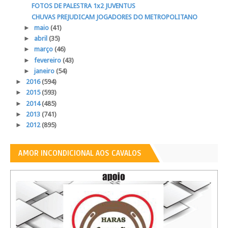
FOTOS DE PALESTRA 1x2 JUVENTUS
CHUVAS PREJUDICAM JOGADORES DO METROPOLITANO
►
maio
(41)
►
abril
(35)
►
março
(46)
►
fevereiro
(43)
►
janeiro
(54)
►
2016
(594)
►
2015
(593)
►
2014
(485)
►
2013
(741)
►
2012
(895)
AMOR INCONDICIONAL AOS CAVALOS