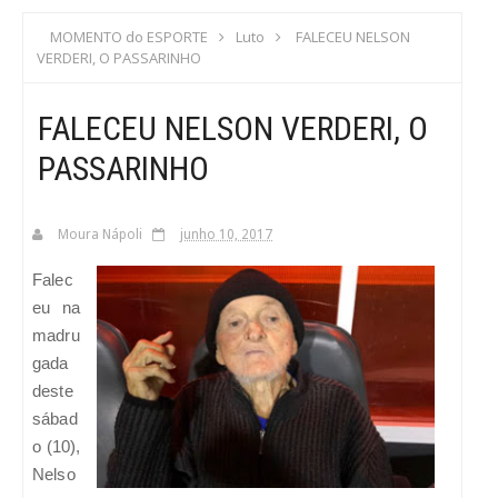
S
MOMENTO do ESPORTE
Luto
FALECEU NELSON
VERDERI, O PASSARINHO
C
FALECEU NELSON VERDERI, O
A
PASSARINHO
Moura Nápoli
junho 10, 2017
Falec
eu na
madru
gada
deste
sábad
o (10),
Nelso