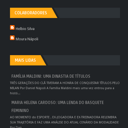
COLABORADORES
Helbio Silva
Moura Nápoli
MAIS LIDAS
FAMÍLIA MALDINI: UMA DINASTIA DE TÍTULOS
TRÊS GERAÇÕES DO CLÃ TIVERAM A HONRA DE CONQUISTAR TÍTULOS PELO
MILAN Por Daniel Nápoli A Família Maldini mais uma vez entrou para a
histó...
MARIA HELENA CARDOSO: UMA LENDA DO BASQUETE
FEMININO
AO MOMENTO do ESPORTE , EX-JOGADORA E EX-TREINADORA RELEMBRA
SUA TRAJETÓRIA E FAZ UMA ANÁLISE DO ATUAL CENÁRIO DA MODALIDADE
Por Dan...