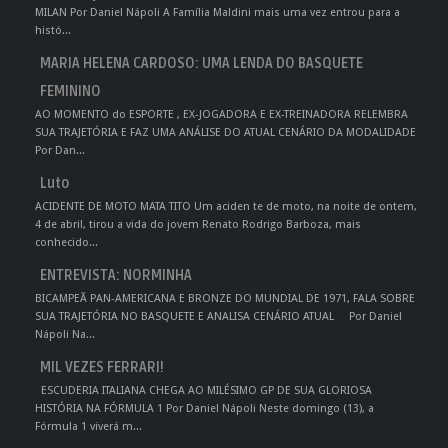
MILAN Por Daniel Nápoli A Família Maldini mais uma vez entrou para a
histó...
MARIA HELENA CARDOSO: UMA LENDA DO BASQUETE
FEMININO
AO MOMENTO do ESPORTE , EX-JOGADORA E EX-TREINADORA RELEMBRA
SUA TRAJETÓRIA E FAZ UMA ANÁLISE DO ATUAL CENÁRIO DA MODALIDADE
Por Dan...
Luto
ACIDENTE DE MOTO MATA TITO Um aciden te de moto, na noite de ontem,
4 de abril, tirou a vida do jovem Renato Rodrigo Barboza, mais
conhecido...
ENTREVISTA: NORMINHA
BICAMPEÃ PAN-AMERICANA E BRONZE DO MUNDIAL DE 1971, FALA SOBRE
SUA TRAJETÓRIA NO BASQUETE E ANALISA CENÁRIO ATUAL Por Daniel
Nápoli Na...
MIL VEZES FERRARI!
ESCUDERIA ITALIANA CHEGA AO MILÉSIMO GP DE SUA GLORIOSA
HISTÓRIA NA FÓRMULA 1 Por Daniel Nápoli Neste domingo (13), a
Fórmula 1 viverá m...