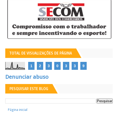
TOTAL DE VISUALIZAÇÕES DE PÁGINA
1
2
3
0
3
3
9
Denunciar abuso
PESQUISAR ESTE BLOG
Página inicial