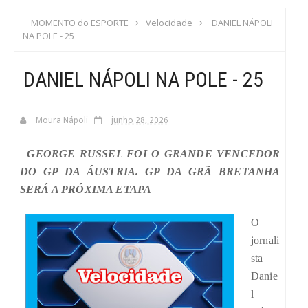
S
MOMENTO do ESPORTE
Velocidade
DANIEL NÁPOLI
NA POLE - 25
C
DANIEL NÁPOLI NA POLE - 25
A
Moura Nápoli
junho 28, 2026
GEORGE RUSSEL FOI O GRANDE VENCEDOR
DO GP DA ÁUSTRIA. GP DA GRÃ BRETANHA
SERÁ A PRÓXIMA ETAPA
O
jornali
sta
Danie
l