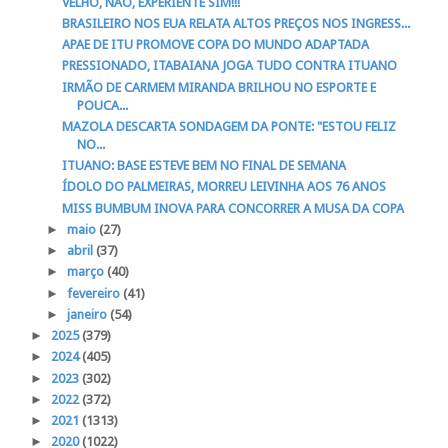
VELHO, NÃO, EXPERIENTE SIM!!!
BRASILEIRO NOS EUA RELATA ALTOS PREÇOS NOS INGRESS...
APAE DE ITU PROMOVE COPA DO MUNDO ADAPTADA
PRESSIONADO, ITABAIANA JOGA TUDO CONTRA ITUANO
IRMÃO DE CARMEM MIRANDA BRILHOU NO ESPORTE E
POUCA...
MAZOLA DESCARTA SONDAGEM DA PONTE: "ESTOU FELIZ
NO...
ITUANO: BASE ESTEVE BEM NO FINAL DE SEMANA
ÍDOLO DO PALMEIRAS, MORREU LEIVINHA AOS 76 ANOS
MISS BUMBUM INOVA PARA CONCORRER A MUSA DA COPA
►
maio
(27)
►
abril
(37)
►
março
(40)
►
fevereiro
(41)
►
janeiro
(54)
►
2025
(379)
►
2024
(405)
►
2023
(302)
►
2022
(372)
►
2021
(1313)
►
2020
(1022)