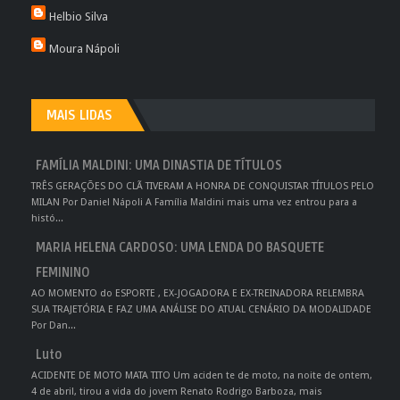
Helbio Silva
Moura Nápoli
MAIS LIDAS
FAMÍLIA MALDINI: UMA DINASTIA DE TÍTULOS
TRÊS GERAÇÕES DO CLÃ TIVERAM A HONRA DE CONQUISTAR TÍTULOS PELO
MILAN Por Daniel Nápoli A Família Maldini mais uma vez entrou para a
histó...
MARIA HELENA CARDOSO: UMA LENDA DO BASQUETE
FEMININO
AO MOMENTO do ESPORTE , EX-JOGADORA E EX-TREINADORA RELEMBRA
SUA TRAJETÓRIA E FAZ UMA ANÁLISE DO ATUAL CENÁRIO DA MODALIDADE
Por Dan...
Luto
ACIDENTE DE MOTO MATA TITO Um aciden te de moto, na noite de ontem,
4 de abril, tirou a vida do jovem Renato Rodrigo Barboza, mais