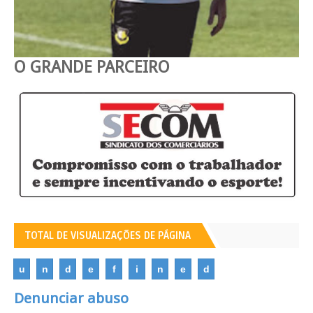
O GRANDE PARCEIRO
TOTAL DE VISUALIZAÇÕES DE PÁGINA
u
n
d
e
f
i
n
e
d
Denunciar abuso