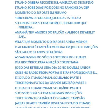
ITUANO QUEBRA RECORDE SUL-AMERICANO DE SUPINO
ITUANO SOBE DUAS POSIÇÕES NO RANKING DA CBF
MOMENTO DO ESPORTE EM RESUMO
10X8: CHUVA DE GOLS NO JOGO DAS ESTRELAS:
SEGUNDA COPA SECOM PROMETE SER MELHOR QUE
PRIMEIRA...
AMANHÃ TEM AMIGOS DO FALCÃO x AMIGOS DE WESLEY
SAF...
VEM AI UM MOMENTO DO ESPORTE AINDA MELHOR
REAL MADRID É CAMPEÃO MUNDIAL EM JOGO DE EMOÇÕES
SÃO PAULO: 81 ANOS DE GLÓRIAS
AS VANTAGENS DO SÓCIO TORCEDOR DO ITUANO
DIA HISTÓRICO PARA A NAÇÃO CORINTIANA
JOGO DAS ESTRELAS SERÁ DIA 20 NO NOVELLI JÚNIOR
CRISE NO RÁDIO FECHA PORTAS E TIRA PROFISSIONAIS D...
III DIA DO ITUANO/NATAL SOLIDÁRIO PARTE 1
TERCEIRONA: FOTOS DA GRANDE DECISÃO PARTE 1
III DIA DO ITUANO/NATAL SOLIDÁRIO PARTE 1
SUCESSO: COPA SECOM ABRE MAIS INSCRIÇÕES
TERCEIRONA: BICA DÁGUA É O GRANDE CAMPEÃO
JARBAS DUARTE TAMBÉM DIVULGA FESTA DO ITUANO