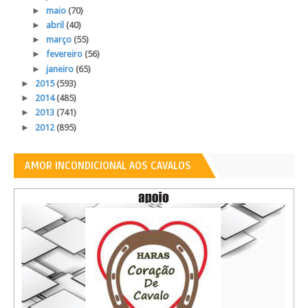
►
maio
(70)
►
abril
(40)
►
março
(55)
►
fevereiro
(56)
►
janeiro
(65)
►
2015
(593)
►
2014
(485)
►
2013
(741)
►
2012
(895)
AMOR INCONDICIONAL AOS CAVALOS