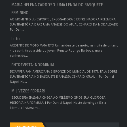
MARIA HELENA CARDOSO: UMA LENDA DO BASQUETE
FEMININO
AO MOMENTO do ESPORTE , EX-JOGADORA E EX-TREINADORA RELEMBRA
SUA TRAJETÓRIA E FAZ UMA ANÁLISE DO ATUAL CENÁRIO DA MODALIDADE
Por Dan...
Luto
ACIDENTE DE MOTO MATA TITO Um aciden te de moto, na noite de ontem,
4 de abril, tirou a vida do jovem Renato Rodrigo Barboza, mais
conhecido...
ENTREVISTA: NORMINHA
BICAMPEÃ PAN-AMERICANA E BRONZE DO MUNDIAL DE 1971, FALA SOBRE
SUA TRAJETÓRIA NO BASQUETE E ANALISA CENÁRIO ATUAL Por Daniel
Nápoli Na...
MIL VEZES FERRARI!
ESCUDERIA ITALIANA CHEGA AO MILÉSIMO GP DE SUA GLORIOSA
HISTÓRIA NA FÓRMULA 1 Por Daniel Nápoli Neste domingo (13), a
Fórmula 1 viverá m...