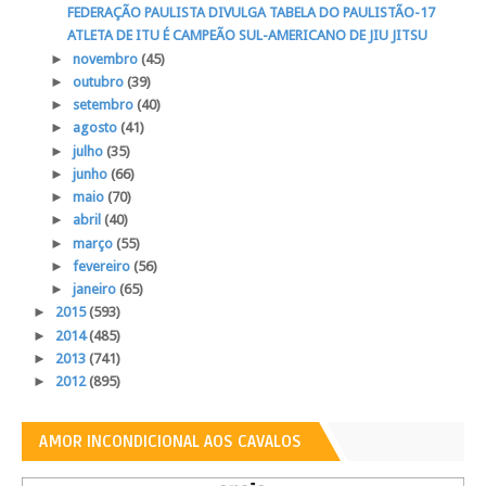
FEDERAÇÃO PAULISTA DIVULGA TABELA DO PAULISTÃO-17
ATLETA DE ITU É CAMPEÃO SUL-AMERICANO DE JIU JITSU
►
novembro
(45)
►
outubro
(39)
►
setembro
(40)
►
agosto
(41)
►
julho
(35)
►
junho
(66)
►
maio
(70)
►
abril
(40)
►
março
(55)
►
fevereiro
(56)
►
janeiro
(65)
►
2015
(593)
►
2014
(485)
►
2013
(741)
►
2012
(895)
AMOR INCONDICIONAL AOS CAVALOS