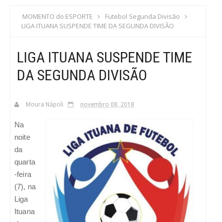
S
MOMENTO do ESPORTE
Futebol Segunda Divisão
LIGA ITUANA SUSPENDE TIME DA SEGUNDA DIVISÃO
C
LIGA ITUANA SUSPENDE TIME
A
DA SEGUNDA DIVISÃO
Moura Nápoli
novembro 08, 2018
Na
noite
da
quarta
-feira
(7), na
Liga
Ituana