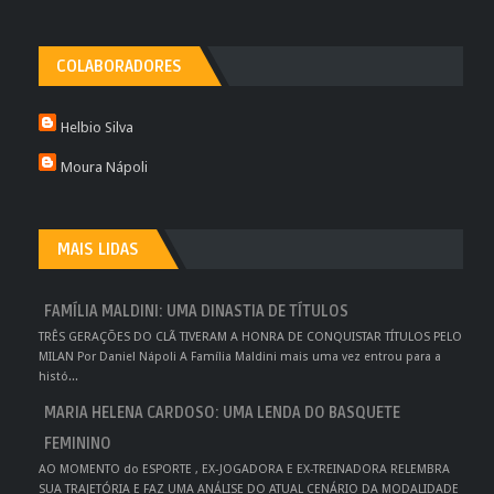
COLABORADORES
Helbio Silva
Moura Nápoli
MAIS LIDAS
FAMÍLIA MALDINI: UMA DINASTIA DE TÍTULOS
TRÊS GERAÇÕES DO CLÃ TIVERAM A HONRA DE CONQUISTAR TÍTULOS PELO
MILAN Por Daniel Nápoli A Família Maldini mais uma vez entrou para a
histó...
MARIA HELENA CARDOSO: UMA LENDA DO BASQUETE
FEMININO
AO MOMENTO do ESPORTE , EX-JOGADORA E EX-TREINADORA RELEMBRA
SUA TRAJETÓRIA E FAZ UMA ANÁLISE DO ATUAL CENÁRIO DA MODALIDADE