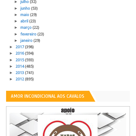
►
julho
(32)
►
junho
(53)
►
maio
(29)
►
abril
(23)
►
março
(22)
►
fevereiro
(23)
►
janeiro
(29)
►
2017
(398)
►
2016
(594)
►
2015
(593)
►
2014
(485)
►
2013
(741)
►
2012
(895)
AMOR INCONDICIONAL AOS CAVALOS