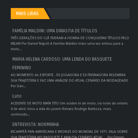
MAIS LIDAS
FAMÍLIA MALDINI: UMA DINASTIA DE TÍTULOS
TRÊS GERAÇÕES DO CLÃ TIVERAM A HONRA DE CONQUISTAR TÍTULOS PELO
MILAN Por Daniel Nápoli A Família Maldini mais uma vez entrou para a
histó...
MARIA HELENA CARDOSO: UMA LENDA DO BASQUETE
FEMININO
AO MOMENTO do ESPORTE , EX-JOGADORA E EX-TREINADORA RELEMBRA
SUA TRAJETÓRIA E FAZ UMA ANÁLISE DO ATUAL CENÁRIO DA MODALIDADE
Por Dan...
Luto
ACIDENTE DE MOTO MATA TITO Um aciden te de moto, na noite de ontem,
4 de abril, tirou a vida do jovem Renato Rodrigo Barboza, mais
conhecido...
ENTREVISTA: NORMINHA
BICAMPEÃ PAN-AMERICANA E BRONZE DO MUNDIAL DE 1971, FALA SOBRE
SUA TRAJETÓRIA NO BASQUETE E ANALISA CENÁRIO ATUAL Por Daniel