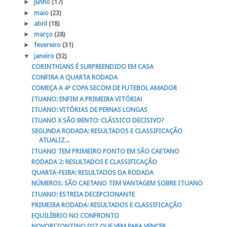
►
junho
(17)
►
maio
(23)
►
abril
(18)
►
março
(28)
►
fevereiro
(31)
▼
janeiro
(32)
CORINTHIANS É SURPREENDIDO EM CASA
CONFIRA A QUARTA RODADA
COMEÇA A 4ª COPA SECOM DE FUTEBOL AMADOR
ITUANO: ENFIM A PRIMEIRA VITÓRIA!
ITUANO: VITÓRIAS DE PERNAS LONGAS
ITUANO X SÃO BENTO: CLÁSSICO DECISIVO?
SEGUNDA RODADA: RESULTADOS E CLASSIFICAÇÃO
ATUALIZ...
ITUANO TEM PRIMEIRO PONTO EM SÃO CAETANO
RODADA 2: RESULTADOS E CLASSIFICAÇÃO
QUARTA-FEIRA: RESULTADOS DA RODADA
NÚMEROS: SÃO CAETANO TEM VANTAGEM SOBRE ITUANO
ITUANO: ESTREIA DECEPCIONANTE
PRIMEIRA RODADA: RESULTADOS E CLASSIFICAÇÃO
EQUILÍBRIO NO CONFRONTO
NOVORIZONTINO DIZ QUE VEM PARA VENCER