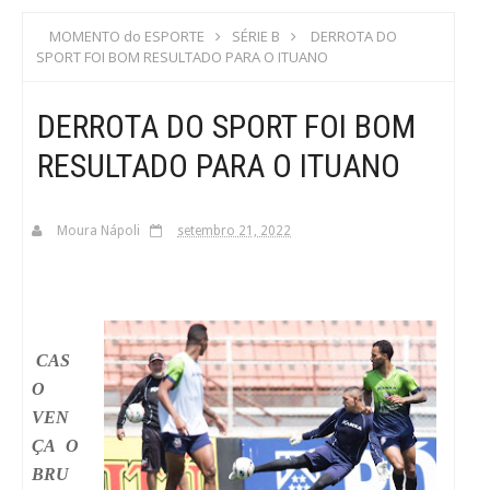
S
MOMENTO do ESPORTE
SÉRIE B
DERROTA DO
SPORT FOI BOM RESULTADO PARA O ITUANO
C
DERROTA DO SPORT FOI BOM
A
RESULTADO PARA O ITUANO
Moura Nápoli
setembro 21, 2022
CAS
O
VEN
ÇA O
BRU