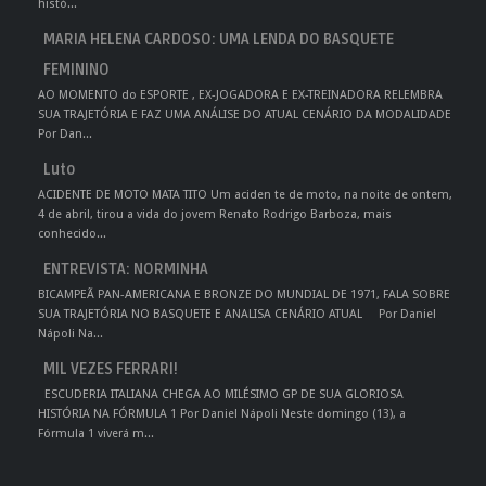
histó...
MARIA HELENA CARDOSO: UMA LENDA DO BASQUETE
FEMININO
AO MOMENTO do ESPORTE , EX-JOGADORA E EX-TREINADORA RELEMBRA
SUA TRAJETÓRIA E FAZ UMA ANÁLISE DO ATUAL CENÁRIO DA MODALIDADE
Por Dan...
Luto
ACIDENTE DE MOTO MATA TITO Um aciden te de moto, na noite de ontem,
4 de abril, tirou a vida do jovem Renato Rodrigo Barboza, mais
conhecido...
ENTREVISTA: NORMINHA
BICAMPEÃ PAN-AMERICANA E BRONZE DO MUNDIAL DE 1971, FALA SOBRE
SUA TRAJETÓRIA NO BASQUETE E ANALISA CENÁRIO ATUAL Por Daniel
Nápoli Na...
MIL VEZES FERRARI!
ESCUDERIA ITALIANA CHEGA AO MILÉSIMO GP DE SUA GLORIOSA
HISTÓRIA NA FÓRMULA 1 Por Daniel Nápoli Neste domingo (13), a
Fórmula 1 viverá m...