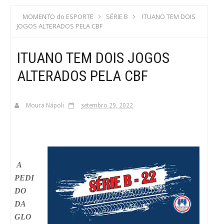
S
MOMENTO do ESPORTE
SÉRIE B
ITUANO TEM DOIS
JOGOS ALTERADOS PELA CBF
C
ITUANO TEM DOIS JOGOS
A
ALTERADOS PELA CBF
Moura Nápoli
setembro 29, 2022
A
PEDI
DO
DA
GLO