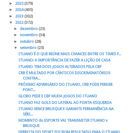
►
2025
(379)
►
2024
(405)
►
2023
(302)
▼
2022
(372)
►
dezembro
(23)
►
novembro
(34)
►
outubro
(28)
▼
setembro
(25)
ITUANO É O QUE REÚNE MAIS CHANCES ENTRE OS TIMES F...
ITUANO: A IMPORTÂNCIA DE FAZER A LIÇÃO DE CASA
ITUANO TEM DOIS JOGOS ALTERADOS PELA CBF
CRB É MULTADO POR CÂNTICOS DISCRIMINATÓRIOS
CONTRA...
PRÓXIMO ADVERSÁRIO DO ITUANO, CRB PODE PERDER
PONT...
GLOBO PEDE E CBF MUDA JOGOS DO ITUANO
ITUANO FAZ GOLS DO LATERAL AO PONTA-ESQUERDA
ITUANO VENCE BRUSQUE E GARANTE PERMANÊNCIA NA
SÉRI...
MOMENTO do ESPORTE VAI TRANSMITIR ITUANO x
BRUSQUE
DERROTA DO SPORT FOI BOM RESULTADO PARA O ITUANO