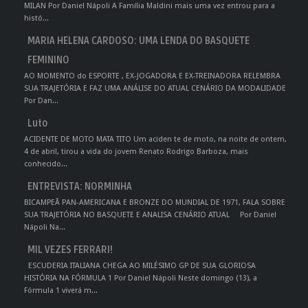
MILAN Por Daniel Nápoli A Família Maldini mais uma vez entrou para a
histó...
MARIA HELENA CARDOSO: UMA LENDA DO BASQUETE
FEMININO
AO MOMENTO do ESPORTE , EX-JOGADORA E EX-TREINADORA RELEMBRA
SUA TRAJETÓRIA E FAZ UMA ANÁLISE DO ATUAL CENÁRIO DA MODALIDADE
Por Dan...
Luto
ACIDENTE DE MOTO MATA TITO Um aciden te de moto, na noite de ontem,
4 de abril, tirou a vida do jovem Renato Rodrigo Barboza, mais
conhecido...
ENTREVISTA: NORMINHA
BICAMPEÃ PAN-AMERICANA E BRONZE DO MUNDIAL DE 1971, FALA SOBRE
SUA TRAJETÓRIA NO BASQUETE E ANALISA CENÁRIO ATUAL Por Daniel
Nápoli Na...
MIL VEZES FERRARI!
ESCUDERIA ITALIANA CHEGA AO MILÉSIMO GP DE SUA GLORIOSA
HISTÓRIA NA FÓRMULA 1 Por Daniel Nápoli Neste domingo (13), a
Fórmula 1 viverá m...