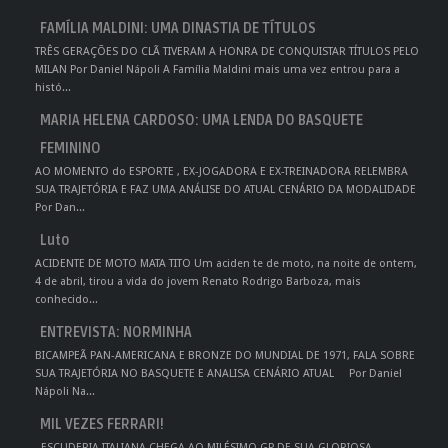
FAMÍLIA MALDINI: UMA DINASTIA DE TÍTULOS
TRÊS GERAÇÕES DO CLÃ TIVERAM A HONRA DE CONQUISTAR TÍTULOS PELO
MILAN Por Daniel Nápoli A Família Maldini mais uma vez entrou para a
histó...
MARIA HELENA CARDOSO: UMA LENDA DO BASQUETE
FEMININO
AO MOMENTO do ESPORTE , EX-JOGADORA E EX-TREINADORA RELEMBRA
SUA TRAJETÓRIA E FAZ UMA ANÁLISE DO ATUAL CENÁRIO DA MODALIDADE
Por Dan...
Luto
ACIDENTE DE MOTO MATA TITO Um aciden te de moto, na noite de ontem,
4 de abril, tirou a vida do jovem Renato Rodrigo Barboza, mais
conhecido...
ENTREVISTA: NORMINHA
BICAMPEÃ PAN-AMERICANA E BRONZE DO MUNDIAL DE 1971, FALA SOBRE
SUA TRAJETÓRIA NO BASQUETE E ANALISA CENÁRIO ATUAL Por Daniel
Nápoli Na...
MIL VEZES FERRARI!
ESCUDERIA ITALIANA CHEGA AO MILÉSIMO GP DE SUA GLORIOSA