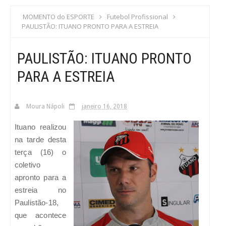
S
MOMENTO do ESPORTE
Futebol Profissional
PAULISTÃO: ITUANO PRONTO PARA A ESTREIA
C
PAULISTÃO: ITUANO PRONTO
A
PARA A ESTREIA
Moura Nápoli
janeiro 16, 2018
Ituano realizou
na tarde desta
terça (16) o
coletivo
apronto para a
estreia no
Paulistão-18,
que acontece