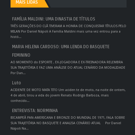
MAIS LIDAS
FAMÍLIA MALDINI: UMA DINASTIA DE TÍTULOS
TRÊS GERAÇÕES DO CLÃ TIVERAM A HONRA DE CONQUISTAR TÍTULOS PELO
MILAN Por Daniel Nápoli A Família Maldini mais uma vez entrou para a
histó...
MARIA HELENA CARDOSO: UMA LENDA DO BASQUETE
FEMININO
AO MOMENTO do ESPORTE , EX-JOGADORA E EX-TREINADORA RELEMBRA
SUA TRAJETÓRIA E FAZ UMA ANÁLISE DO ATUAL CENÁRIO DA MODALIDADE
Por Dan...
Luto
ACIDENTE DE MOTO MATA TITO Um aciden te de moto, na noite de ontem,
4 de abril, tirou a vida do jovem Renato Rodrigo Barboza, mais
conhecido...
ENTREVISTA: NORMINHA
BICAMPEÃ PAN-AMERICANA E BRONZE DO MUNDIAL DE 1971, FALA SOBRE
SUA TRAJETÓRIA NO BASQUETE E ANALISA CENÁRIO ATUAL Por Daniel
Nápoli Na...