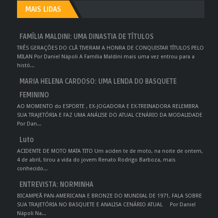
MAIS LIDAS
FAMÍLIA MALDINI: UMA DINASTIA DE TÍTULOS
TRÊS GERAÇÕES DO CLÃ TIVERAM A HONRA DE CONQUISTAR TÍTULOS PELO
MILAN Por Daniel Nápoli A Família Maldini mais uma vez entrou para a
histó...
MARIA HELENA CARDOSO: UMA LENDA DO BASQUETE
FEMININO
AO MOMENTO do ESPORTE , EX-JOGADORA E EX-TREINADORA RELEMBRA
SUA TRAJETÓRIA E FAZ UMA ANÁLISE DO ATUAL CENÁRIO DA MODALIDADE
Por Dan...
Luto
ACIDENTE DE MOTO MATA TITO Um aciden te de moto, na noite de ontem,
4 de abril, tirou a vida do jovem Renato Rodrigo Barboza, mais
conhecido...
ENTREVISTA: NORMINHA
BICAMPEÃ PAN-AMERICANA E BRONZE DO MUNDIAL DE 1971, FALA SOBRE
SUA TRAJETÓRIA NO BASQUETE E ANALISA CENÁRIO ATUAL Por Daniel
Nápoli Na...