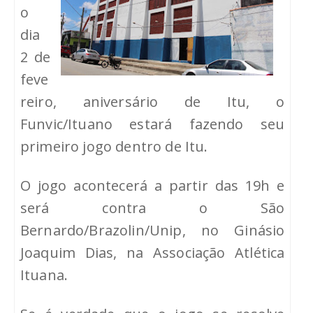
o
dia
2 de
feve
reiro, aniversário de Itu, o
Funvic/Ituano estará fazendo seu
primeiro jogo dentro de Itu.
O jogo acontecerá a partir das 19h e
será contra o São
Bernardo/Brazolin/Unip, no Ginásio
Joaquim Dias, na Associação Atlética
Ituana.