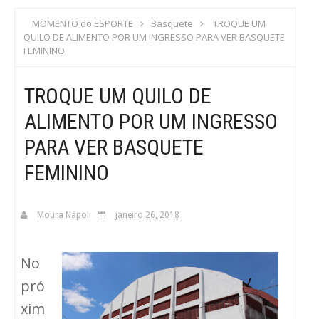
S
MOMENTO do ESPORTE
Basquete
TROQUE UM
QUILO DE ALIMENTO POR UM INGRESSO PARA VER BASQUETE
C
FEMININO
A
TROQUE UM QUILO DE
ALIMENTO POR UM INGRESSO
PARA VER BASQUETE
FEMININO
Moura Nápoli
janeiro 26, 2018
No
pró
xim