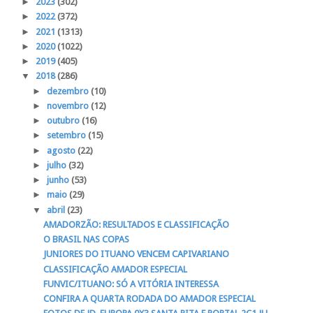
►
2023
(302)
►
2022
(372)
►
2021
(1313)
►
2020
(1022)
►
2019
(405)
▼
2018
(286)
►
dezembro
(10)
►
novembro
(12)
►
outubro
(16)
►
setembro
(15)
►
agosto
(22)
►
julho
(32)
►
junho
(53)
►
maio
(29)
▼
abril
(23)
AMADORZÃO: RESULTADOS E CLASSIFICAÇÃO
O BRASIL NAS COPAS
JUNIORES DO ITUANO VENCEM CAPIVARIANO
CLASSIFICAÇÃO AMADOR ESPECIAL
FUNVIC/ITUANO: SÓ A VITÓRIA INTERESSA
CONFIRA A QUARTA RODADA DO AMADOR ESPECIAL