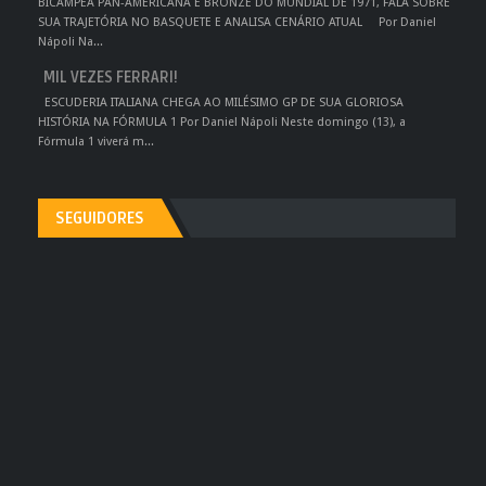
BICAMPEÃ PAN-AMERICANA E BRONZE DO MUNDIAL DE 1971, FALA SOBRE
SUA TRAJETÓRIA NO BASQUETE E ANALISA CENÁRIO ATUAL Por Daniel
Nápoli Na...
MIL VEZES FERRARI!
ESCUDERIA ITALIANA CHEGA AO MILÉSIMO GP DE SUA GLORIOSA
HISTÓRIA NA FÓRMULA 1 Por Daniel Nápoli Neste domingo (13), a
Fórmula 1 viverá m...
SEGUIDORES