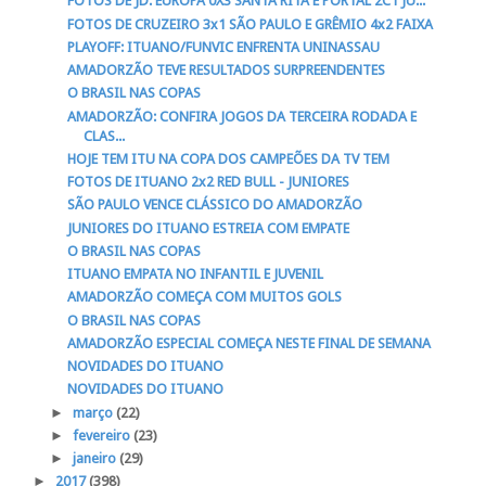
FOTOS DE JD. EUROPA 0X3 SANTA RITA E PORTAL 2C1 JU...
FOTOS DE CRUZEIRO 3x1 SÃO PAULO E GRÊMIO 4x2 FAIXA
PLAYOFF: ITUANO/FUNVIC ENFRENTA UNINASSAU
AMADORZÃO TEVE RESULTADOS SURPREENDENTES
O BRASIL NAS COPAS
AMADORZÃO: CONFIRA JOGOS DA TERCEIRA RODADA E
CLAS...
HOJE TEM ITU NA COPA DOS CAMPEÕES DA TV TEM
FOTOS DE ITUANO 2x2 RED BULL - JUNIORES
SÃO PAULO VENCE CLÁSSICO DO AMADORZÃO
JUNIORES DO ITUANO ESTREIA COM EMPATE
O BRASIL NAS COPAS
ITUANO EMPATA NO INFANTIL E JUVENIL
AMADORZÃO COMEÇA COM MUITOS GOLS
O BRASIL NAS COPAS
AMADORZÃO ESPECIAL COMEÇA NESTE FINAL DE SEMANA
NOVIDADES DO ITUANO
NOVIDADES DO ITUANO
►
março
(22)
►
fevereiro
(23)
►
janeiro
(29)
►
2017
(398)