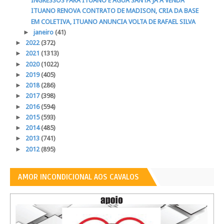
INGRESSOS PARA ITUANO E ÁGUA SANTA JÁ À VENDA
ITUANO RENOVA CONTRATO DE MADISON, CRIA DA BASE
EM COLETIVA, ITUANO ANUNCIA VOLTA DE RAFAEL SILVA
►
janeiro
(41)
►
2022
(372)
►
2021
(1313)
►
2020
(1022)
►
2019
(405)
►
2018
(286)
►
2017
(398)
►
2016
(594)
►
2015
(593)
►
2014
(485)
►
2013
(741)
►
2012
(895)
AMOR INCONDICIONAL AOS CAVALOS