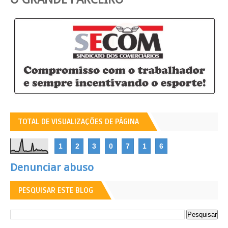
TOTAL DE VISUALIZAÇÕES DE PÁGINA
1
2
3
0
7
1
6
Denunciar abuso
PESQUISAR ESTE BLOG