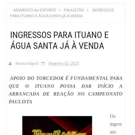
S
MOMENTO do ESPORTE
PAULISTÃO
INGRESSOS
PARA ITUANO E ÁGUA SANTA JÁ À VENDA
C
INGRESSOS PARA ITUANO E
A
ÁGUA SANTA JÁ À VENDA
Moura Nápoli
fevereiro 02, 2023
APOIO DO TORCEDOR É FUNDAMENTAL PARA
QUE O ITUANO POSSA DAR INÍCIO A
ARRANCADA DE REAÇÃO NO CAMPEONATO
PAULISTA
Os
ingres
sos