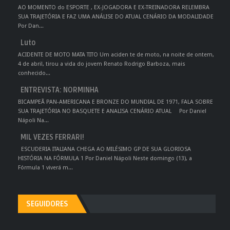
AO MOMENTO do ESPORTE , EX-JOGADORA E EX-TREINADORA RELEMBRA
SUA TRAJETÓRIA E FAZ UMA ANÁLISE DO ATUAL CENÁRIO DA MODALIDADE
Por Dan...
Luto
ACIDENTE DE MOTO MATA TITO Um aciden te de moto, na noite de ontem,
4 de abril, tirou a vida do jovem Renato Rodrigo Barboza, mais
conhecido...
ENTREVISTA: NORMINHA
BICAMPEÃ PAN-AMERICANA E BRONZE DO MUNDIAL DE 1971, FALA SOBRE
SUA TRAJETÓRIA NO BASQUETE E ANALISA CENÁRIO ATUAL Por Daniel
Nápoli Na...
MIL VEZES FERRARI!
ESCUDERIA ITALIANA CHEGA AO MILÉSIMO GP DE SUA GLORIOSA
HISTÓRIA NA FÓRMULA 1 Por Daniel Nápoli Neste domingo (13), a
Fórmula 1 viverá m...
SEGUIDORES