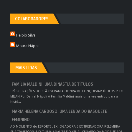
COLABORADORES
Helbio Silva
Moura Nápoli
MAIS LIDAS
FAMÍLIA MALDINI: UMA DINASTIA DE TÍTULOS
TRÊS GERAÇÕES DO CLÃ TIVERAM A HONRA DE CONQUISTAR TÍTULOS PELO
MILAN Por Daniel Nápoli A Família Maldini mais uma vez entrou para a
histó...
MARIA HELENA CARDOSO: UMA LENDA DO BASQUETE
FEMININO
AO MOMENTO do ESPORTE , EX-JOGADORA E EX-TREINADORA RELEMBRA
SUA TRAJETÓRIA E FAZ UMA ANÁLISE DO ATUAL CENÁRIO DA MODALIDADE