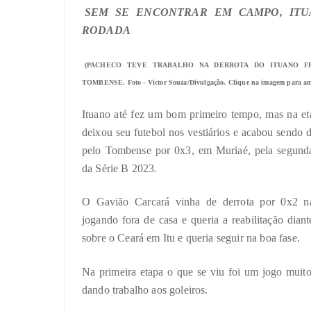
SEM SE ENCONTRAR EM CAMPO, IT
RODADA
(PACHECO TEVE TRABALHO NA DERROTA DO ITUANO F
TOMBENSE. Foto - Victor Souza/Divulgação. Clique na imagem para am
Ituano até fez um bom primeiro tempo, mas na eta
deixou seu futebol nos vestiários e acabou sendo 
pelo Tombense por 0x3, em Muriaé, pela segund
da Série B 2023.
O Gavião Carcará vinha de derrota por 0x2 na
jogando fora de casa e queria a reabilitação dian
sobre o Ceará em Itu e queria seguir na boa fase.
Na primeira etapa o que se viu foi um jogo mui
dando trabalho aos goleiros.