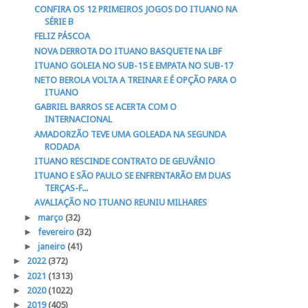
CONFIRA OS 12 PRIMEIROS JOGOS DO ITUANO NA
SÉRIE B
FELIZ PÁSCOA
NOVA DERROTA DO ITUANO BASQUETE NA LBF
ITUANO GOLEIA NO SUB-15 E EMPATA NO SUB-17
NETO BEROLA VOLTA A TREINAR E É OPÇÃO PARA O
ITUANO
GABRIEL BARROS SE ACERTA COM O
INTERNACIONAL
AMADORZÃO TEVE UMA GOLEADA NA SEGUNDA
RODADA
ITUANO RESCINDE CONTRATO DE GEUVÂNIO
ITUANO E SÃO PAULO SE ENFRENTARÃO EM DUAS
TERÇAS-F...
AVALIAÇÃO NO ITUANO REUNIU MILHARES
►
março
(32)
►
fevereiro
(32)
►
janeiro
(41)
►
2022
(372)
►
2021
(1313)
►
2020
(1022)
►
2019
(405)