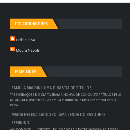
COLABORADORES
Helbio Silva
Moura Nápoli
MAIS LIDAS
FAMÍLIA MALDINI: UMA DINASTIA DE TÍTULOS
TRÊS GERAÇÕES DO CLÃ TIVERAM A HONRA DE CONQUISTAR TÍTULOS PELO
MILAN Por Daniel Nápoli A Família Maldini mais uma vez entrou para a
histó...
MARIA HELENA CARDOSO: UMA LENDA DO BASQUETE
FEMININO
AO MOMENTO do ESPORTE , EX-JOGADORA E EX-TREINADORA RELEMBRA