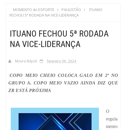
S
MOMENTO do ESPORTE
PAULISTÃO
ITUANO
FECHOU 5ª RODADA NA VICE-LIDERANÇA
C
ITUANO FECHOU 5ª RODADA
A
NA VICE-LIDERANÇA
Moura Nápoli
fevereiro 06, 2024
COPO MEIO CHEIO COLOCA GALO EM 2º NO
GRUPO A. COPO MEIO VAZIO AINDA DIZ QUE
ZR ESTÁ PRÓXIMA
O
regula
mento