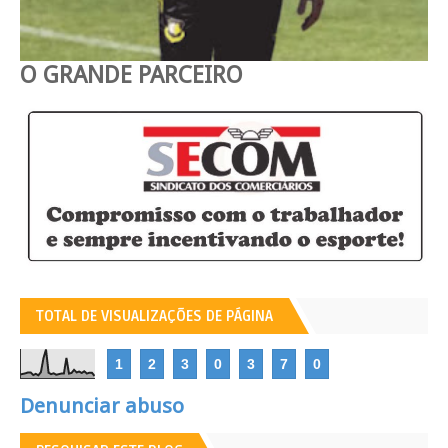
O GRANDE PARCEIRO
TOTAL DE VISUALIZAÇÕES DE PÁGINA
1
2
3
0
3
7
0
Denunciar abuso