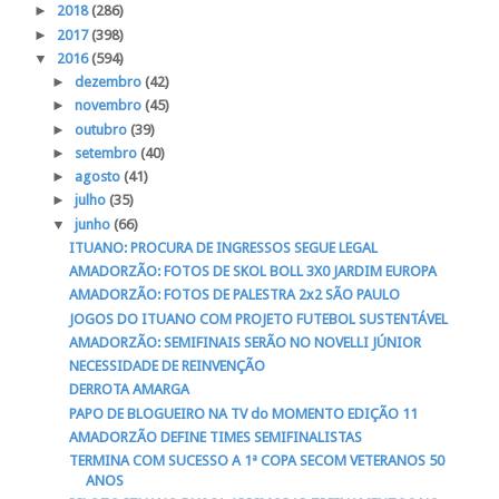
►
2018
(286)
►
2017
(398)
▼
2016
(594)
►
dezembro
(42)
►
novembro
(45)
►
outubro
(39)
►
setembro
(40)
►
agosto
(41)
►
julho
(35)
▼
junho
(66)
ITUANO: PROCURA DE INGRESSOS SEGUE LEGAL
AMADORZÃO: FOTOS DE SKOL BOLL 3X0 JARDIM EUROPA
AMADORZÃO: FOTOS DE PALESTRA 2x2 SÃO PAULO
JOGOS DO ITUANO COM PROJETO FUTEBOL SUSTENTÁVEL
AMADORZÃO: SEMIFINAIS SERÃO NO NOVELLI JÚNIOR
NECESSIDADE DE REINVENÇÃO
DERROTA AMARGA
PAPO DE BLOGUEIRO NA TV do MOMENTO EDIÇÃO 11
AMADORZÃO DEFINE TIMES SEMIFINALISTAS
TERMINA COM SUCESSO A 1ª COPA SECOM VETERANOS 50
ANOS