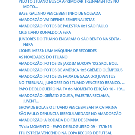
PILOTO ITUANO BUSCA APRIMORAR TREINAMENTOS NO
MOTO...
BASE: GALINHO VENCE BENTINHO DE GOLEADA
AMADORZÃO VAI DEFINIR SEMIFINALISTAS
AMADORZÃO: FOTOS DE PALESTRA 0x1 SÃO PAULO
CRISTIANO RONALDO: A FERA
JUNIORES DO ITUANO ENCARAM O SÃO BENTO NA SEXTA-
FEIRA
LIONEL MESSI: UMA MÁQUINA DE RECORDES
AS NOVIDADES DO ITUANO
AMADORZÃO: FOTOS DE JARDIM EUROPA 1X2 SKOL BOLL
AMADORZÃO: FOTOS DE AMÉRICA 1x5 GRÊMIO OLÍMPIKUS
AMADORZÃO: FOTOS DE FAIXA DE GAZA 0x0 JUVENTUS
NO TRIBUNAL, JUNIORES DO ITUANO VENCE RIO BRANCO. ...
PAPO DE BLOGUEIRO NA TV do MOMENTO EDIÇÃO 10 - 19/...
AMADORZÃO: GRÊMIO GOLEIA, PALESTRA RECLAMA,
JUVENT...
SHOW DE BOLA E O ITUANO VENCE EM SANTA CATARINA
SÃO PAULO DENUNCIA IRREGULARIDADE NO AMADORZÃO
AMADORZÃO: A RODADA DO FIM DE SEMANA
TV do MOMENTO - PAPO DE BLOGUEIRO 09 - 17/6/16
ITU ESTREIA VENCENDO NA COPA RECORD DE FUTSAL