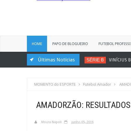
HOME
PAPO DE BLOGUEIRO
FUTEBOL PROFISS
Últimas Notícias
SÉRIE B
VINÍCIUS BE
MOMENTO do ESPORTE
Futebol Amador
AMADO
AMADORZÃO: RESULTADOS
Moura Nápoli
junho 05, 2016