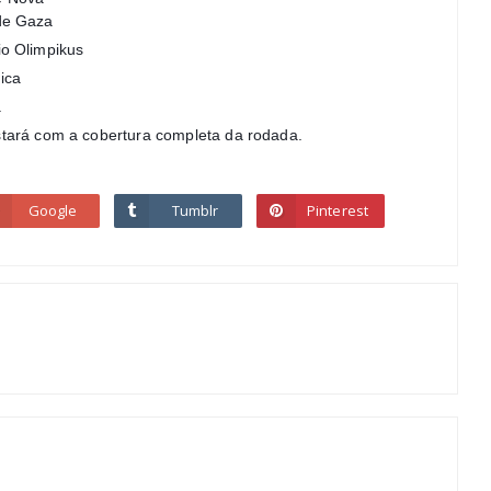
de Gaza
io Olimpikus
ica
.
tará com a cobertura completa da rodada.
Google
Tumblr
Pinterest