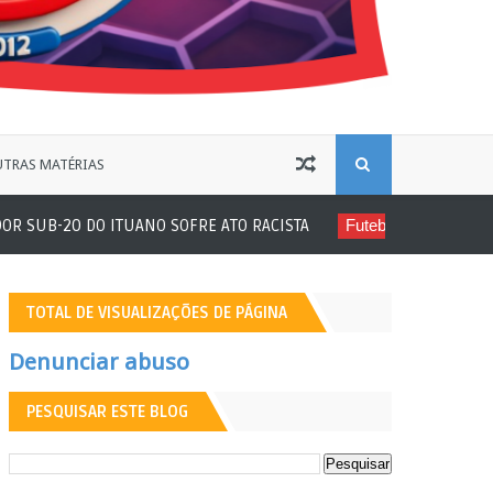
B
TRAS MATÉRIAS
R SUB-20 DO ITUANO SOFRE ATO RACISTA
Futebol Amador
ADE
U
S
TOTAL DE VISUALIZAÇÕES DE PÁGINA
C
Denunciar abuso
A
PESQUISAR ESTE BLOG