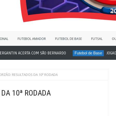
IONAL
FUTEBOL AMADOR
FUTEBOL DE BASE
FUTSAL
OU
RGANTIN ACERTA COM SÃO BERNARDO
Futebol de Base
JOGADO
RZÃO: RESULTADOS DA 10ª RODADA
 DA 10ª RODADA