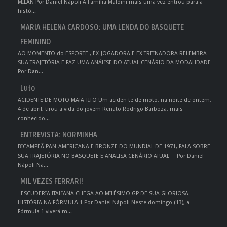
MILAN Por Daniel Nápoli A Família Maldini mais uma vez entrou para a
histó...
MARIA HELENA CARDOSO: UMA LENDA DO BASQUETE
FEMININO
AO MOMENTO do ESPORTE , EX-JOGADORA E EX-TREINADORA RELEMBRA
SUA TRAJETÓRIA E FAZ UMA ANÁLISE DO ATUAL CENÁRIO DA MODALIDADE
Por Dan...
Luto
ACIDENTE DE MOTO MATA TITO Um aciden te de moto, na noite de ontem,
4 de abril, tirou a vida do jovem Renato Rodrigo Barboza, mais
conhecido...
ENTREVISTA: NORMINHA
BICAMPEÃ PAN-AMERICANA E BRONZE DO MUNDIAL DE 1971, FALA SOBRE
SUA TRAJETÓRIA NO BASQUETE E ANALISA CENÁRIO ATUAL Por Daniel
Nápoli Na...
MIL VEZES FERRARI!
ESCUDERIA ITALIANA CHEGA AO MILÉSIMO GP DE SUA GLORIOSA
HISTÓRIA NA FÓRMULA 1 Por Daniel Nápoli Neste domingo (13), a
Fórmula 1 viverá m...