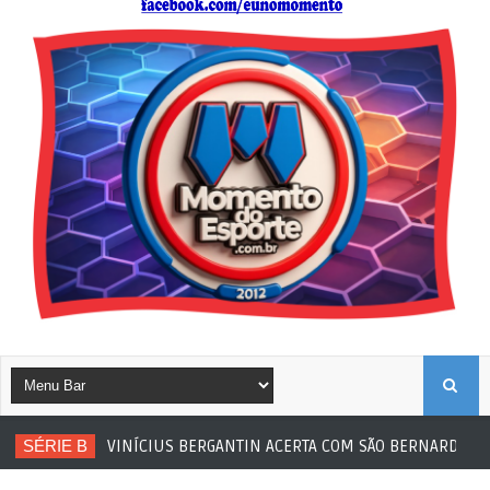
B
SÉRIE B
VINÍCIUS BERGANTIN ACERTA COM SÃO BERNARDO
F
U