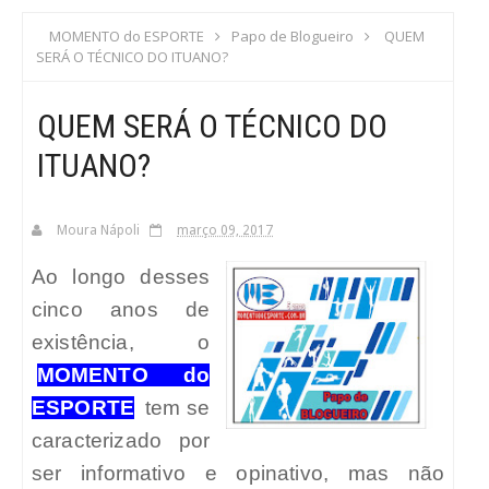
S
MOMENTO do ESPORTE
Papo de Blogueiro
QUEM
SERÁ O TÉCNICO DO ITUANO?
C
QUEM SERÁ O TÉCNICO DO
A
ITUANO?
Moura Nápoli
março 09, 2017
Ao longo desses
cinco anos de
existência, o
MOMENTO do
ESPORTE
tem se
caracterizado por
ser informativo e opinativo, mas não