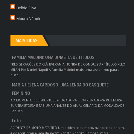
Helbio Silva
Moura Nápoli
MAIS LIDAS
FAMÍLIA MALDINI: UMA DINASTIA DE TÍTULOS
TRÊS GERAÇÕES DO CLÃ TIVERAM A HONRA DE CONQUISTAR TÍTULOS PELO
MILAN Por Daniel Nápoli A Família Maldini mais uma vez entrou para a
histó...
MARIA HELENA CARDOSO: UMA LENDA DO BASQUETE
FEMININO
AO MOMENTO do ESPORTE , EX-JOGADORA E EX-TREINADORA RELEMBRA
SUA TRAJETÓRIA E FAZ UMA ANÁLISE DO ATUAL CENÁRIO DA MODALIDADE
Por Dan...
Luto
ACIDENTE DE MOTO MATA TITO Um aciden te de moto, na noite de ontem,
4 de abril, tirou a vida do jovem Renato Rodrigo Barboza, mais