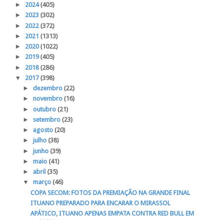
►
2024
(405)
►
2023
(302)
►
2022
(372)
►
2021
(1313)
►
2020
(1022)
►
2019
(405)
►
2018
(286)
▼
2017
(398)
►
dezembro
(22)
►
novembro
(16)
►
outubro
(21)
►
setembro
(23)
►
agosto
(20)
►
julho
(38)
►
junho
(39)
►
maio
(41)
►
abril
(35)
▼
março
(46)
COPA SECOM: FOTOS DA PREMIAÇÃO NA GRANDE FINAL
ITUANO PREPARADO PARA ENCARAR O MIRASSOL
APÁTICO, ITUANO APENAS EMPATA CONTRA RED BULL EM