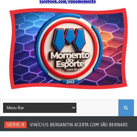
B
SÉRIE B
VINÍCIUS BERGANTIN ACERTA COM SÃO BERNARDO
Fu
U