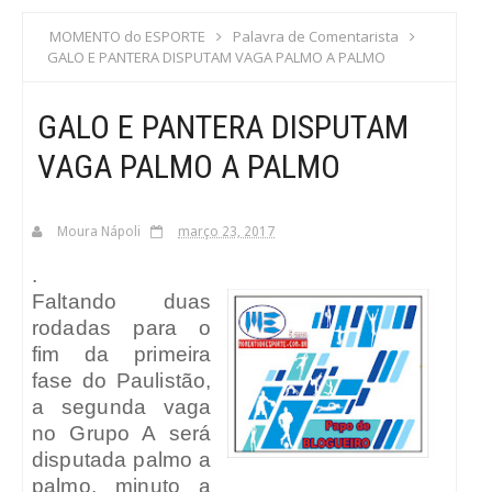
S
MOMENTO do ESPORTE
Palavra de Comentarista
GALO E PANTERA DISPUTAM VAGA PALMO A PALMO
C
GALO E PANTERA DISPUTAM
A
VAGA PALMO A PALMO
Moura Nápoli
março 23, 2017
.
Faltando duas
rodadas para o
fim da primeira
fase do Paulistão,
a segunda vaga
no Grupo A será
disputada palmo a
palmo, minuto a