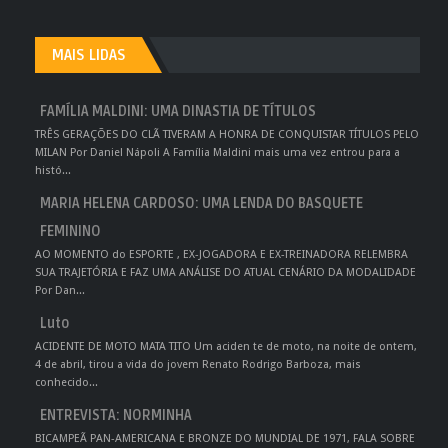
MAIS LIDAS
FAMÍLIA MALDINI: UMA DINASTIA DE TÍTULOS
TRÊS GERAÇÕES DO CLÃ TIVERAM A HONRA DE CONQUISTAR TÍTULOS PELO
MILAN Por Daniel Nápoli A Família Maldini mais uma vez entrou para a
histó...
MARIA HELENA CARDOSO: UMA LENDA DO BASQUETE
FEMININO
AO MOMENTO do ESPORTE , EX-JOGADORA E EX-TREINADORA RELEMBRA
SUA TRAJETÓRIA E FAZ UMA ANÁLISE DO ATUAL CENÁRIO DA MODALIDADE
Por Dan...
Luto
ACIDENTE DE MOTO MATA TITO Um aciden te de moto, na noite de ontem,
4 de abril, tirou a vida do jovem Renato Rodrigo Barboza, mais
conhecido...
ENTREVISTA: NORMINHA
BICAMPEÃ PAN-AMERICANA E BRONZE DO MUNDIAL DE 1971, FALA SOBRE