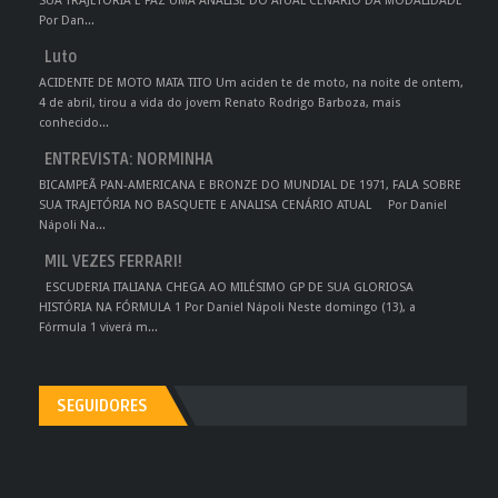
SUA TRAJETÓRIA E FAZ UMA ANÁLISE DO ATUAL CENÁRIO DA MODALIDADE
Por Dan...
Luto
ACIDENTE DE MOTO MATA TITO Um aciden te de moto, na noite de ontem,
4 de abril, tirou a vida do jovem Renato Rodrigo Barboza, mais
conhecido...
ENTREVISTA: NORMINHA
BICAMPEÃ PAN-AMERICANA E BRONZE DO MUNDIAL DE 1971, FALA SOBRE
SUA TRAJETÓRIA NO BASQUETE E ANALISA CENÁRIO ATUAL Por Daniel
Nápoli Na...
MIL VEZES FERRARI!
ESCUDERIA ITALIANA CHEGA AO MILÉSIMO GP DE SUA GLORIOSA
HISTÓRIA NA FÓRMULA 1 Por Daniel Nápoli Neste domingo (13), a
Fórmula 1 viverá m...
SEGUIDORES