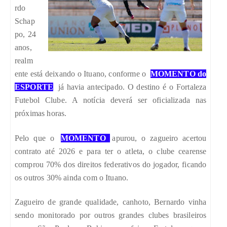
rdo
Schap
po, 24
anos,
realm
ente está deixando o Ituano, conforme o
MOMENTO do
ESPORTE
já havia antecipado. O destino é o Fortaleza
Futebol Clube. A notícia deverá ser oficializada nas
próximas horas.
Pelo que o
MOMENTO
apurou, o zagueiro acertou
contrato até 2026 e para ter o atleta, o clube cearense
comprou 70% dos direitos federativos do jogador, ficando
os outros 30% ainda com o Ituano.
Zagueiro de grande qualidade, canhoto, Bernardo vinha
sendo monitorado por outros grandes clubes brasileiros