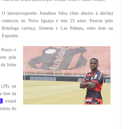
O lateral-esquerdo Jonathan Silva (foto abaixo à direita)
começou no Nova Iguaçu e tem 25 anos. Passou pelo
Botafogo carioca, Almeria e Las Palmas, estes dois na
Espanha.
l Pozzo e
tem pela
 da Série
 (29), na
a fase da
E
estará
rsário do