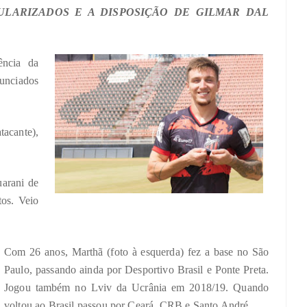
ULARIZADOS E A DISPOSIÇÃO DE GILMAR DAL
ência da
nunciados
acante),
uarani de
os. Veio
Com 26 anos, Marthã (foto à esquerda) fez a base no São
Paulo, passando ainda por Desportivo Brasil e Ponte Preta.
Jogou também no Lviv da Ucrânia em 2018/19. Quando
voltou ao Brasil passou por Ceará, CRB e Santo André.