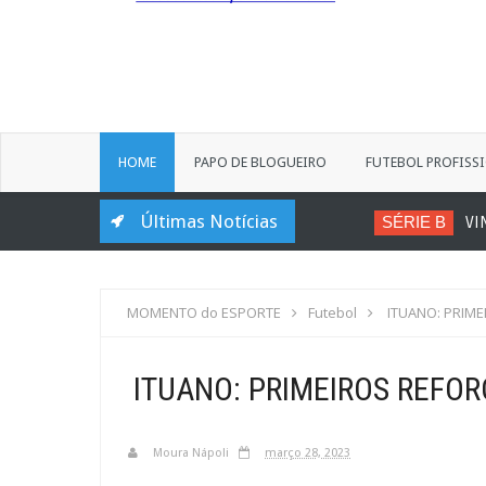
HOME
PAPO DE BLOGUEIRO
FUTEBOL PROFISS
Últimas Notícias
SÉRIE B
VINÍCI
MOMENTO do ESPORTE
Futebol
ITUANO: PRIM
ITUANO: PRIMEIROS REFO
Moura Nápoli
março 28, 2023