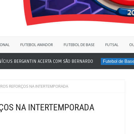
IONAL
FUTEBOL AMADOR
FUTEBOL DE BASE
FUTSAL
OU
US BERGANTIN ACERTA COM SÃO BERNARDO
Futebol de Base
J
EIROS REFORÇOS NA INTERTEMPORADA
RÇOS NA INTERTEMPORADA