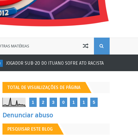
B
TRAS MATÉRIAS
OGADOR SUB-20 DO ITUANO SOFRE ATO RACISTA
Futebol Amador
U
S
TOTAL DE VISUALIZAÇÕES DE PÁGINA
C
1
2
3
0
1
1
5
A
Denunciar abuso
PESQUISAR ESTE BLOG