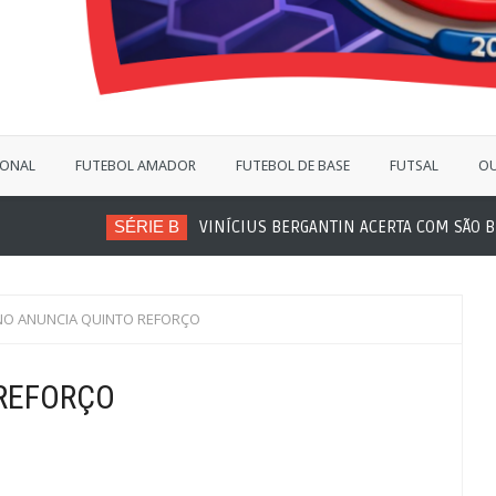
IONAL
FUTEBOL AMADOR
FUTEBOL DE BASE
FUTSAL
OU
SÉRIE B
VINÍCIUS BERGANTIN ACERTA COM SÃO BERNARDO
NO ANUNCIA QUINTO REFORÇO
 REFORÇO