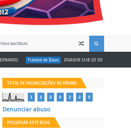
B
TRAS MATÉRIAS
Futebol de Base
JOGADOR SUB-20 DO ITUANO SOFRE ATO RACISTA
U
S
TOTAL DE VISUALIZAÇÕES DE PÁGINA
C
1
2
3
0
2
2
5
A
Denunciar abuso
PESQUISAR ESTE BLOG