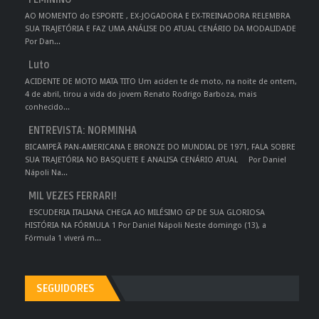
AO MOMENTO do ESPORTE , EX-JOGADORA E EX-TREINADORA RELEMBRA
SUA TRAJETÓRIA E FAZ UMA ANÁLISE DO ATUAL CENÁRIO DA MODALIDADE
Por Dan...
Luto
ACIDENTE DE MOTO MATA TITO Um aciden te de moto, na noite de ontem,
4 de abril, tirou a vida do jovem Renato Rodrigo Barboza, mais
conhecido...
ENTREVISTA: NORMINHA
BICAMPEÃ PAN-AMERICANA E BRONZE DO MUNDIAL DE 1971, FALA SOBRE
SUA TRAJETÓRIA NO BASQUETE E ANALISA CENÁRIO ATUAL Por Daniel
Nápoli Na...
MIL VEZES FERRARI!
ESCUDERIA ITALIANA CHEGA AO MILÉSIMO GP DE SUA GLORIOSA
HISTÓRIA NA FÓRMULA 1 Por Daniel Nápoli Neste domingo (13), a
Fórmula 1 viverá m...
SEGUIDORES