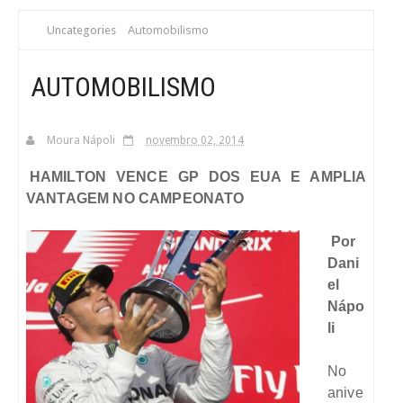
S
Automobilismo
Uncategories
C
AUTOMOBILISMO
A
Moura Nápoli
novembro 02, 2014
HAMILTON VENCE GP DOS EUA E AMPLIA
VANTAGEM NO CAMPEONATO
Por
Dani
el
Nápo
li
No
anive