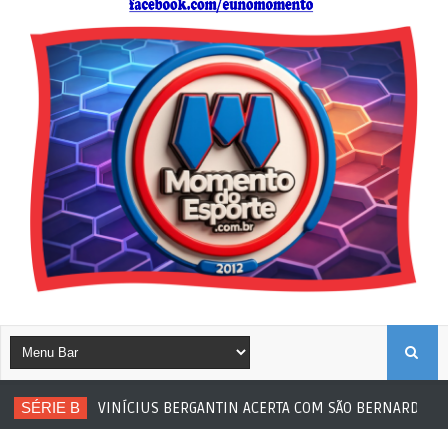
B
SÉRIE B
VINÍCIUS BERGANTIN ACERTA COM SÃO BERNARDO
Fu
U