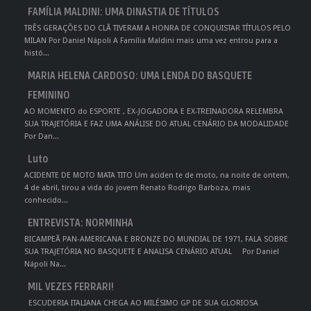
FAMÍLIA MALDINI: UMA DINASTIA DE TÍTULOS
TRÊS GERAÇÕES DO CLÃ TIVERAM A HONRA DE CONQUISTAR TÍTULOS PELO
MILAN Por Daniel Nápoli A Família Maldini mais uma vez entrou para a
histó...
MARIA HELENA CARDOSO: UMA LENDA DO BASQUETE
FEMININO
AO MOMENTO do ESPORTE , EX-JOGADORA E EX-TREINADORA RELEMBRA
SUA TRAJETÓRIA E FAZ UMA ANÁLISE DO ATUAL CENÁRIO DA MODALIDADE
Por Dan...
Luto
ACIDENTE DE MOTO MATA TITO Um aciden te de moto, na noite de ontem,
4 de abril, tirou a vida do jovem Renato Rodrigo Barboza, mais
conhecido...
ENTREVISTA: NORMINHA
BICAMPEÃ PAN-AMERICANA E BRONZE DO MUNDIAL DE 1971, FALA SOBRE
SUA TRAJETÓRIA NO BASQUETE E ANALISA CENÁRIO ATUAL Por Daniel
Nápoli Na...
MIL VEZES FERRARI!
ESCUDERIA ITALIANA CHEGA AO MILÉSIMO GP DE SUA GLORIOSA