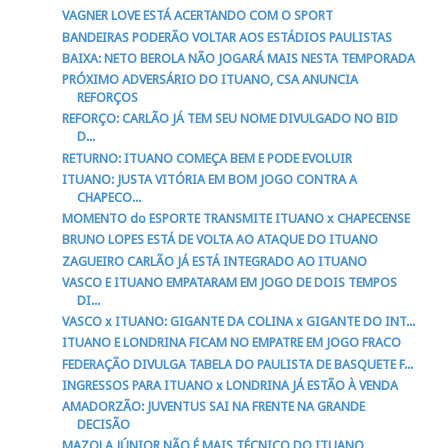
VAGNER LOVE ESTÁ ACERTANDO COM O SPORT
BANDEIRAS PODERÃO VOLTAR AOS ESTÁDIOS PAULISTAS
BAIXA: NETO BEROLA NÃO JOGARÁ MAIS NESTA TEMPORADA
PRÓXIMO ADVERSÁRIO DO ITUANO, CSA ANUNCIA
REFORÇOS
REFORÇO: CARLÃO JÁ TEM SEU NOME DIVULGADO NO BID
D...
RETURNO: ITUANO COMEÇA BEM E PODE EVOLUIR
ITUANO: JUSTA VITÓRIA EM BOM JOGO CONTRA A
CHAPECO...
MOMENTO do ESPORTE TRANSMITE ITUANO x CHAPECENSE
BRUNO LOPES ESTÁ DE VOLTA AO ATAQUE DO ITUANO
ZAGUEIRO CARLÃO JÁ ESTÁ INTEGRADO AO ITUANO
VASCO E ITUANO EMPATARAM EM JOGO DE DOIS TEMPOS
DI...
VASCO x ITUANO: GIGANTE DA COLINA x GIGANTE DO INT...
ITUANO E LONDRINA FICAM NO EMPATRE EM JOGO FRACO
FEDERAÇÃO DIVULGA TABELA DO PAULISTA DE BASQUETE F...
INGRESSOS PARA ITUANO x LONDRINA JÁ ESTÃO À VENDA
AMADORZÃO: JUVENTUS SAI NA FRENTE NA GRANDE
DECISÃO
MAZOLA JÚNIOR NÃO É MAIS TÉCNICO DO ITUANO