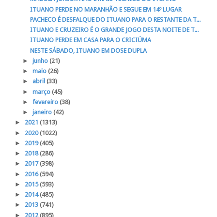
ITUANO PERDE NO MARANHÃO E SEGUE EM 14º LUGAR
PACHECO É DESFALQUE DO ITUANO PARA O RESTANTE DA T...
ITUANO E CRUZEIRO É O GRANDE JOGO DESTA NOITE DE T...
ITUANO PERDE EM CASA PARA O CRICIÚMA
NESTE SÁBADO, ITUANO EM DOSE DUPLA
►
junho
(21)
►
maio
(26)
►
abril
(33)
►
março
(45)
►
fevereiro
(38)
►
janeiro
(42)
►
2021
(1313)
►
2020
(1022)
►
2019
(405)
►
2018
(286)
►
2017
(398)
►
2016
(594)
►
2015
(593)
►
2014
(485)
►
2013
(741)
►
2012
(895)