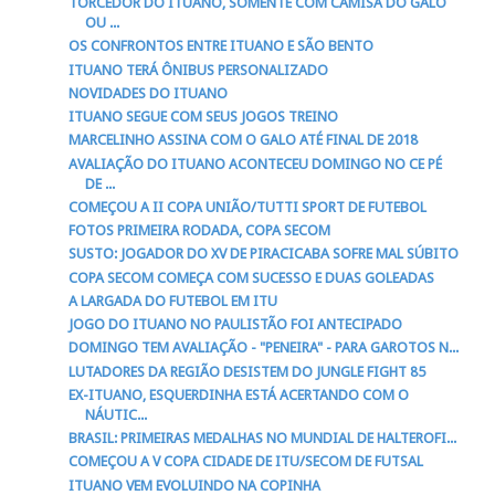
TORCEDOR DO ITUANO, SOMENTE COM CAMISA DO GALO
OU ...
OS CONFRONTOS ENTRE ITUANO E SÃO BENTO
ITUANO TERÁ ÔNIBUS PERSONALIZADO
NOVIDADES DO ITUANO
ITUANO SEGUE COM SEUS JOGOS TREINO
MARCELINHO ASSINA COM O GALO ATÉ FINAL DE 2018
AVALIAÇÃO DO ITUANO ACONTECEU DOMINGO NO CE PÉ
DE ...
COMEÇOU A II COPA UNIÃO/TUTTI SPORT DE FUTEBOL
FOTOS PRIMEIRA RODADA, COPA SECOM
SUSTO: JOGADOR DO XV DE PIRACICABA SOFRE MAL SÚBITO
COPA SECOM COMEÇA COM SUCESSO E DUAS GOLEADAS
A LARGADA DO FUTEBOL EM ITU
JOGO DO ITUANO NO PAULISTÃO FOI ANTECIPADO
DOMINGO TEM AVALIAÇÃO - "PENEIRA" - PARA GAROTOS N...
LUTADORES DA REGIÃO DESISTEM DO JUNGLE FIGHT 85
EX-ITUANO, ESQUERDINHA ESTÁ ACERTANDO COM O
NÁUTIC...
BRASIL: PRIMEIRAS MEDALHAS NO MUNDIAL DE HALTEROFI...
COMEÇOU A V COPA CIDADE DE ITU/SECOM DE FUTSAL
ITUANO VEM EVOLUINDO NA COPINHA