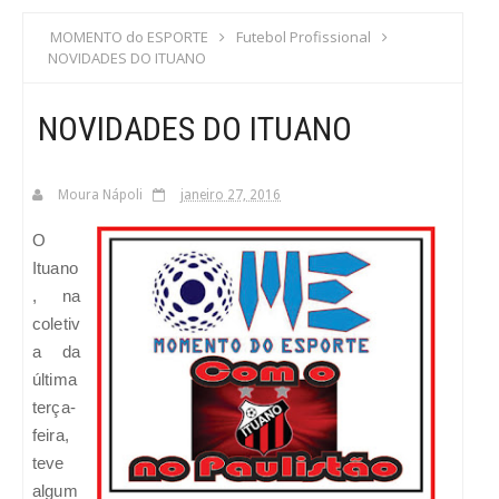
S
MOMENTO do ESPORTE
Futebol Profissional
NOVIDADES DO ITUANO
C
NOVIDADES DO ITUANO
A
Moura Nápoli
janeiro 27, 2016
O
Ituano
, na
coletiv
a da
última
terça-
feira,
teve
algum