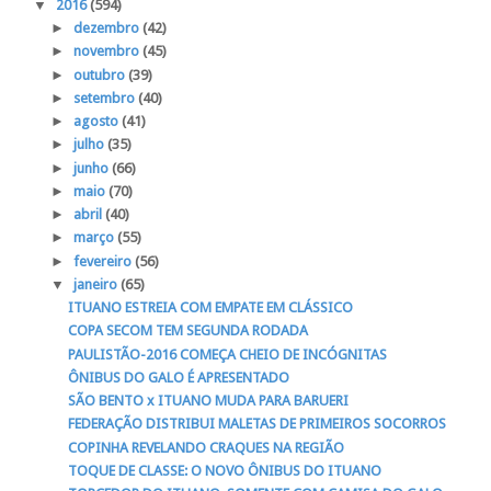
▼
2016
(594)
►
dezembro
(42)
►
novembro
(45)
►
outubro
(39)
►
setembro
(40)
►
agosto
(41)
►
julho
(35)
►
junho
(66)
►
maio
(70)
►
abril
(40)
►
março
(55)
►
fevereiro
(56)
▼
janeiro
(65)
ITUANO ESTREIA COM EMPATE EM CLÁSSICO
COPA SECOM TEM SEGUNDA RODADA
PAULISTÃO-2016 COMEÇA CHEIO DE INCÓGNITAS
ÔNIBUS DO GALO É APRESENTADO
SÃO BENTO x ITUANO MUDA PARA BARUERI
FEDERAÇÃO DISTRIBUI MALETAS DE PRIMEIROS SOCORROS
COPINHA REVELANDO CRAQUES NA REGIÃO
TOQUE DE CLASSE: O NOVO ÔNIBUS DO ITUANO