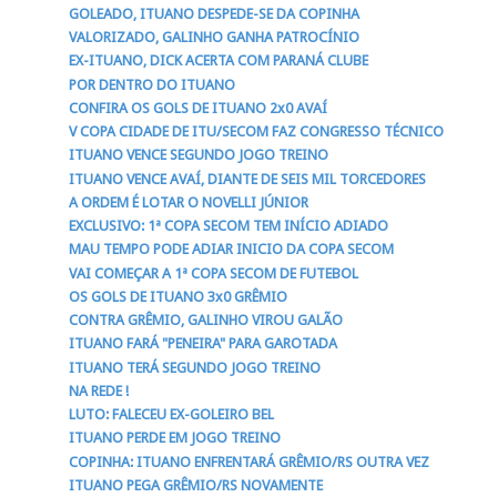
GOLEADO, ITUANO DESPEDE-SE DA COPINHA
VALORIZADO, GALINHO GANHA PATROCÍNIO
EX-ITUANO, DICK ACERTA COM PARANÁ CLUBE
POR DENTRO DO ITUANO
CONFIRA OS GOLS DE ITUANO 2x0 AVAÍ
V COPA CIDADE DE ITU/SECOM FAZ CONGRESSO TÉCNICO
ITUANO VENCE SEGUNDO JOGO TREINO
ITUANO VENCE AVAÍ, DIANTE DE SEIS MIL TORCEDORES
A ORDEM É LOTAR O NOVELLI JÚNIOR
EXCLUSIVO: 1ª COPA SECOM TEM INÍCIO ADIADO
MAU TEMPO PODE ADIAR INICIO DA COPA SECOM
VAI COMEÇAR A 1ª COPA SECOM DE FUTEBOL
OS GOLS DE ITUANO 3x0 GRÊMIO
CONTRA GRÊMIO, GALINHO VIROU GALÃO
ITUANO FARÁ "PENEIRA" PARA GAROTADA
ITUANO TERÁ SEGUNDO JOGO TREINO
NA REDE !
LUTO: FALECEU EX-GOLEIRO BEL
ITUANO PERDE EM JOGO TREINO
COPINHA: ITUANO ENFRENTARÁ GRÊMIO/RS OUTRA VEZ
ITUANO PEGA GRÊMIO/RS NOVAMENTE