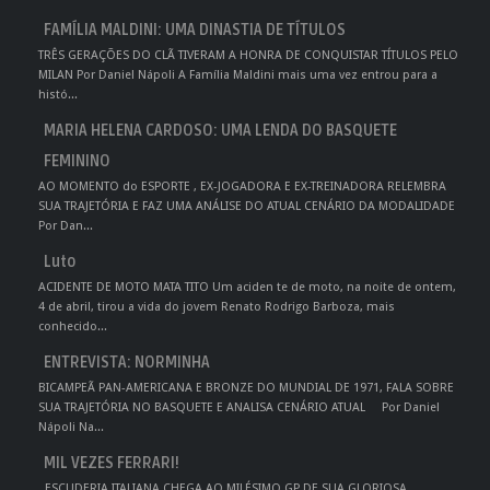
FAMÍLIA MALDINI: UMA DINASTIA DE TÍTULOS
TRÊS GERAÇÕES DO CLÃ TIVERAM A HONRA DE CONQUISTAR TÍTULOS PELO
MILAN Por Daniel Nápoli A Família Maldini mais uma vez entrou para a
histó...
MARIA HELENA CARDOSO: UMA LENDA DO BASQUETE
FEMININO
AO MOMENTO do ESPORTE , EX-JOGADORA E EX-TREINADORA RELEMBRA
SUA TRAJETÓRIA E FAZ UMA ANÁLISE DO ATUAL CENÁRIO DA MODALIDADE
Por Dan...
Luto
ACIDENTE DE MOTO MATA TITO Um aciden te de moto, na noite de ontem,
4 de abril, tirou a vida do jovem Renato Rodrigo Barboza, mais
conhecido...
ENTREVISTA: NORMINHA
BICAMPEÃ PAN-AMERICANA E BRONZE DO MUNDIAL DE 1971, FALA SOBRE
SUA TRAJETÓRIA NO BASQUETE E ANALISA CENÁRIO ATUAL Por Daniel
Nápoli Na...
MIL VEZES FERRARI!
ESCUDERIA ITALIANA CHEGA AO MILÉSIMO GP DE SUA GLORIOSA