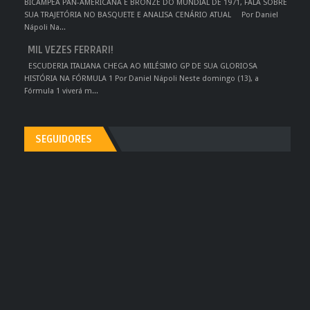
BICAMPEÃ PAN-AMERICANA E BRONZE DO MUNDIAL DE 1971, FALA SOBRE
SUA TRAJETÓRIA NO BASQUETE E ANALISA CENÁRIO ATUAL Por Daniel
Nápoli Na...
MIL VEZES FERRARI!
ESCUDERIA ITALIANA CHEGA AO MILÉSIMO GP DE SUA GLORIOSA
HISTÓRIA NA FÓRMULA 1 Por Daniel Nápoli Neste domingo (13), a
Fórmula 1 viverá m...
SEGUIDORES