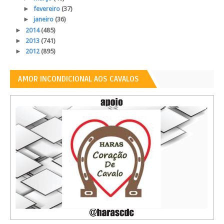
►
fevereiro
(37)
►
janeiro
(36)
►
2014
(485)
►
2013
(741)
►
2012
(895)
AMOR INCONDICIONAL AOS CAVALOS